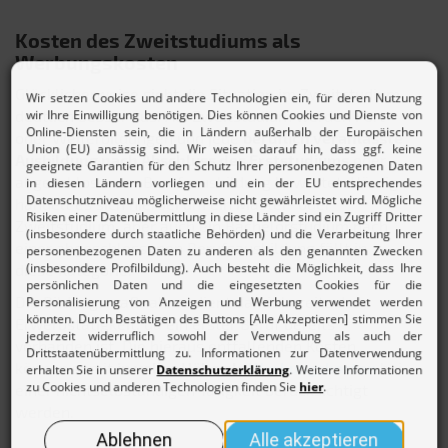
Kosten des Zweitstudiums als
Werbungskosten
Glücklicherweise sieht die Situation im Zweitstudium
deutlich besser aus. Als Zweitstudium werden Fort-
oder Weiterbildungen und jede
beruflich veranlasste
Ausbildung nach Abschluss des Erststudiums
oder
abgeschlossener Berufsausbildung bewertet. Häufig
handelt es sich hierbei um ein Master- oder
Zweitstudium, aber auch ein Bachelorstudium nach
einer abgeschlossenen Berufsausbildung fällt in
diese Kategorie.
Die Bildungsmaßnahme dient damit bereits der
Erwerbstätigkeit, da ein erster Beruf bereits
vorhanden ist. Die hieraus entfallenden Kosten
können somit
in voller Höhe als
Werbungskosten
bei
einer nichtselbständigen Tätigkeit berücksichtigt
werden.