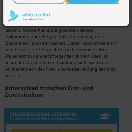
Erfreulich:
Verlustvortrag ist beim
Zweitstudium möglich!
Sofern Sie nur ein geringes oder gar kein Einkommen
haben und Ihre Ausbildungskosten dieses
Einkommen übersteigen, entsteht ein negatives
Einkommen, also ein Verlust. Dieser Verlust wir auch
vom
Finanzamt
festgestellt und vermindert Ihre
Steuerlast in den nachfolgenden Jahren. Dies ist
besonders erfreulich und wirkungsvoll, wenn der
Verdienst nach der Fort- und Weiterbildung deutlich
ansteigt.
Unterschied zwischen Erst- und
Zweitstudium