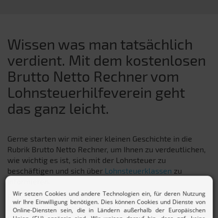
Wissen was man tatsächlich
verdient. Mit dem kostenlosen
Brutto Netto Rechner vom
Lohnsteuerhilfeverein geht
das ganz leicht.
Gerne starten wir mit einer kleinen Geschichte in die
Rubrik Brutto Netto Rechner, um Ihnen zu verdeutlichen,
wie wichtig es ist, sich mit der Lohnsteuer zu
beschäftigen und sich über
Lohnsteuerklassen
zu
informieren.
Frau H. kommt von der Arbeit nach Hause und erzählt
Ihrem Ehemann freudestrahlend von der