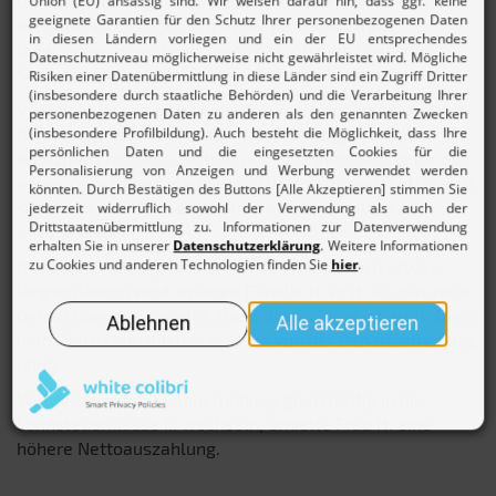
Gehaltserhöhung, die sie von ihrem Chef für ihr
besonderes Engagement in der Firma und ihre
langjährige Treue bekommen hat. Ab dem nächsten
Monat bekommt sie für ihren Teilzeitjob mehr Gehalt.
Vielleicht lassen sich so die Träume vom Induktionsherd
für die begeisterte Hobbyköchin, die lang ersehnte
Kreuzfahrt mit dem Partner und die Finanzierung für ein
neues Auto etwas eher verwirklichen als gedacht. Gleich
setzen sich die beiden daran, ihren Haushaltsplan
anzupassen.
Dass die Erfüllung dieser Wünsche doch noch etwas
länger dauern wird, erkennt Familie H. erst, als das neue
Gehalt überwiesen wird. Die Enttäuschung ist groß. Denn
beim Nettolohn blieb nur wenig von der Gehaltserhöhung
übrig.
Würde sie mit der Lohnerhöhung gleichzeitig in die
Lohnsteuerklasse III wechseln, erhielte Frau H. eine
höhere Nettoauszahlung.