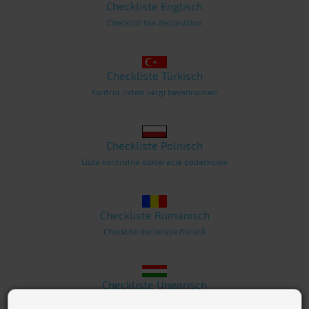
Checkliste Englisch
Checklist tax declaration
Checkliste Türkisch
Kontrol listesi vergi beyannamesi
Checkliste Polnisch
Lista kontrolna deklaracja podatkowa
Checkliste Rumänisch
Checklist declarație fiscală
Checkliste Ungarisch
Ellenőrzőlista adóbevallás