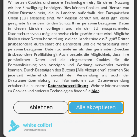
Checkliste Italienisch
Checklist per la dichiarazione dei redditi
Checkliste Russisch
контрольный список налоговая декларация
Checkliste Spanisch
Lista de verificación declaración de impuestos
Checkliste Französisch
Liste de vérification déclaration d’impôts