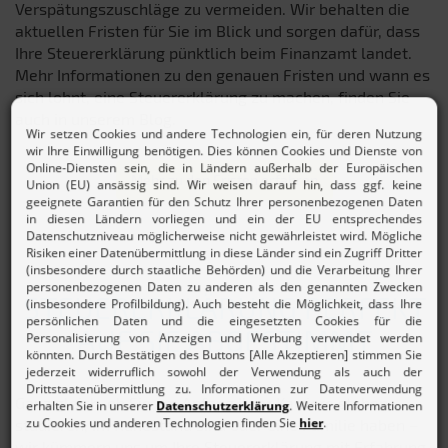
Verspätungszuschläge zu vermeiden. Wir behalten die
aktuellen Fristen für Sie im Blick und sorgen dafür, dass
Ihre Steuererklärung pünktlich beim Finanzamt landet.
Mehr Informationen zu den genauen Fristen und wann es
sich lohnt, eine Steuererklärung zu machen, finden Sie
auch in unserem Blog.
Mehr zu den Fristen erfahren
STEUERERKLÄRUNG PERFEKT
AUF SIE ABGESTIMMT
Ganz gleich, ob Sie am Anfang Ihrer Karriere stehen,
studieren, im Ruhestand sind oder eine Familie haben –
wir kümmern uns um Ihre Steuererklärung mit Erfahrung,