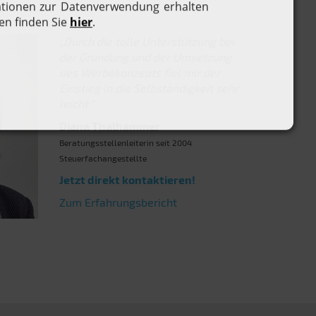
„Durch die tolle Unterstützung bei
der Gründung und der Umsetzung
des Werbekonzepts fiel mir der
Einstieg in die Selbständigkeit sehr
leicht.“
Diana Thalhammer
Beratungsstellenleiterin seit 2004
Steuerfachangestellte
Jetzt direkt kontaktieren!
Zum Erfahrungsbericht