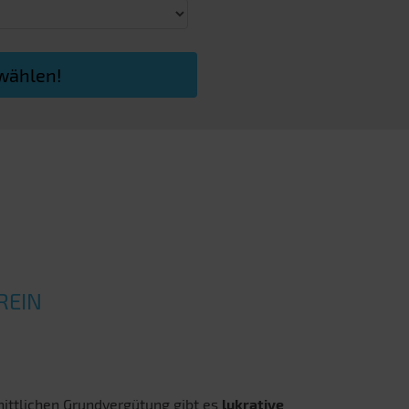
swählen!
REIN
nittlichen Grundvergütung gibt es
lukrative