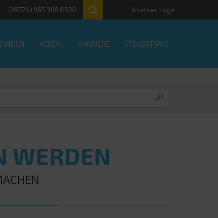
(08724) 965 300 8500
Interner Login
 FINDEN
VEREIN
KARRIERE
STEUERTIPPS
IN WERDEN
MACHEN