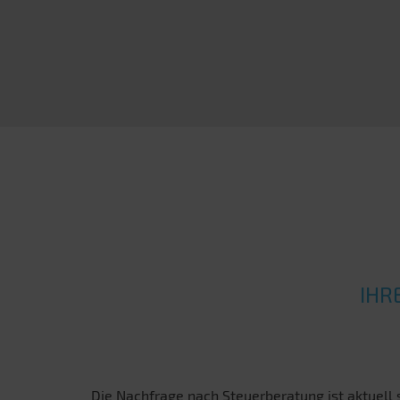
IHR
Die Nachfrage nach Steuerberatung ist aktuell s