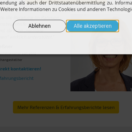
nde die Beratung im Rahmen
nsteuerhilfe einfach
end, da man „normale
n“ wirklich unterstützt.“
eßner
stellenleiter seit 2012
hangestellter
irekt kontaktieren!
fahrungsbericht
Mehr Referenzen & Erfahrungsberichte lesen