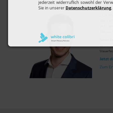
„Ich fi
der Loh
erfüll
Mensche
Sven G
Beratungs
Steuerfac
Jetzt d
Zum Er