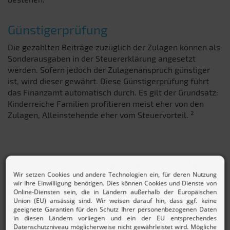
Günstigerprüfung
Die gezahlten Beiträge zuzüglich der Zulagen können als
Sonderausgaben in der Steuererklärung angesetzt
werden. Sofern jedoch der Zulagenanspruch günstiger
ist, wird dieser gewährt. Diese Günstigerprüfung führt
das Finanzamt automatisch durch. Es gilt der Grundsatz:
Kinderreiche Familien profitieren meist eher von den
Zulagen, Alleinstehende eher vom Steuervorteil. ²
Förderungen bei der Riester Rente
Die Förderung besteht aus der Altersvorsorgezulage und
dem möglichen Sonderausgabenabzug.
Der volle Betrag wird zugänglich, wenn der
Mindesteigenbeitrag geleistet wurde. Dieser beträgt