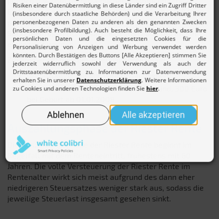
jährlich 4 % vom rentenversicherungspflichtigen
Einkommen des Vorjahres, höchstens jedoch 2.100 Euro
pro Jahr. Um überhaupt eine Zulage zu erhalten, muss ein
Sockelbeitrag in Höhe von mindestens 60 Euro im Jahr
eingezahlt werden.
Zusammensetzung der Altersvorsorgezulage:
Grundzulage: 175 Euro pro Erwachsenen
jährliche Kinderzulage: 185 Euro pro Kind, 300 Euro
bei Geburt ab 01.01.2008
Auszahlungsphase der Riester Rente
Die Auszahlungsphase der Riester Rente beginnt im
Regelfall mit dem Renteneintritt, frühestens mit 60
Jahren. Die volle Versteuerung der Riester Rente im
Rentenalter wirkt sich meist aufgrund des dann eher
niedrigeren Steuersatzes weniger stark aus, sodass die
jeweilige Steuerlast insgesamt gesehen sinkt.