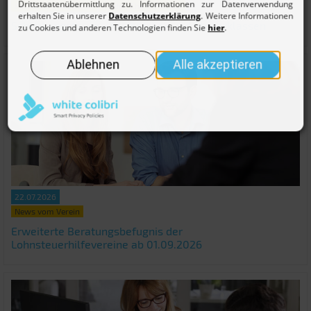
Kaufen & Investieren
Kinder, Ehe & Familie
Schenkungsteuer – Freibeträge und Steuerklassen
22.07.2026
News vom Verein
Erweiterte Beratungsbefugnis der
Lohnsteuerhilfevereine ab 01.09.2026