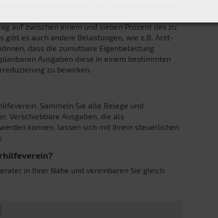
Eigenbelastung angesehen wird, überschritten wird.
euerlich aus. Je nach Familien- und
rag auf zwischen einem und sieben Prozent des zu
 gibt es auch andere Belastungen, wie z.B. Arzt-
können, dass die zumutbare Eigenbelastung
ei planbaren Ausgaben diese in einem bestimmten
rreduzierung zu bewirken.
hilfeverein. Sammeln Sie alle Belege und
er. Verschiebbare Ausgaben, die als
erden können, lassen sich mit Ihrem steuerlichen
.
rhilfeverein?
erater in Ihrer Nähe und vereinbaren Sie gleich