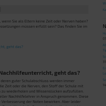
W
Ka
r, wenn Sie als Eltern keine Zeit oder Nerven haben?
N
ussetzungen müssen erfüllt sein? Das finden Sie im
Ho
07
Ab
cht, geht das?
Ti
Sc
31
Er
Nachhilfeunterricht, geht das?
Lo
So
nd deren guter Schulabschluss werden immer
14
die Zeit oder die Nerven, den Stoff der Schule mit
 zu wiederholen und Wissenslücken aufzufüllen.
eller Nachhilfelehrer in Anspruch genommen. Diese
e Verbesserung der Noten bewirken. Aber leider