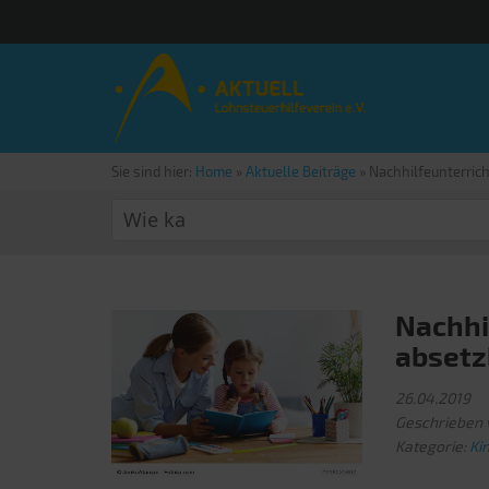
Sie sind hier:
Home
»
Aktuelle Beiträge
»
Nachhilfeunterrich
Nachhi
absetz
26.04.2019
Geschrieben 
Kategorie:
Ki