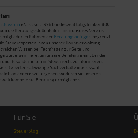
rten
ilfeverein
e.V. ist seit 1996 bundesweit tätig. In über 800
uen die Beratungsstellenleiter:innen unseres Vereins
insmitglieder im Rahmen der
Beratungsbefugnis
begrenzt
. Die Steuerexperten:innen unserer Hauptverwaltung
greichen Wissen bei Fachfragen zur Seite und
ge Steuerseminare, um unsere Berater:innen über die
 und Besonderheiten im Steuerrecht zu informieren.
ere Experten schwierige Sachverhalte interessant
ndlich an andere weitergeben, wodurch sie unseren
ndweit kompetente Beratung ermöglichen.
Für Sie
Ü
Steuerblog
D