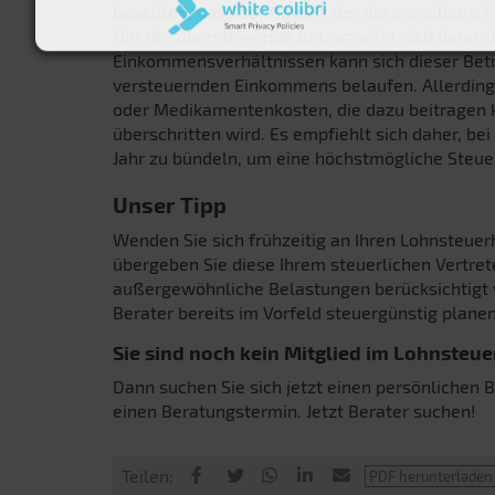
beachten, dass der Betrag, der als zumutbare 
Nur der übersteigende Betrag wirkt sich dann st
Einkommensverhältnissen kann sich dieser Bet
versteuernden Einkommens belaufen. Allerdings
oder Medikamentenkosten, die dazu beitragen 
überschritten wird. Es empfiehlt sich daher, b
Jahr zu bündeln, um eine höchstmögliche Steue
Unser Tipp
Wenden Sie sich frühzeitig an Ihren Lohnsteuer
übergeben Sie diese Ihrem steuerlichen Vertret
außergewöhnliche Belastungen berücksichtigt w
Berater bereits im Vorfeld steuergünstig planen
Sie sind noch kein Mitglied im Lohnsteue
Dann suchen Sie sich jetzt einen persönlichen B
einen Beratungstermin. Jetzt Berater suchen!
Teilen: