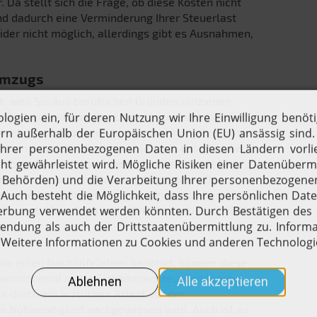
 Da stellt sich die Frage, ob diese Kosten nicht
nd dadurch eine Verminderung Ihrer Steuerlast
ider nicht möglich, allerdings gibt es Ausnahmen,
 Umzugs
t, weil Sie aus beruflichen Gründen umziehen
undesland mit anderen Lehrplänen, kann hierdurch
essen Kosten können Sie dann bei Ihren Einkünften
sten ansetzen. Wichtig ist jedoch, dass Sie die
eisen. Bereits eine erhebliche Verkürzung des
ine berufliche Veranlassung begründen. Der
ekosten, die infolge des Umzugs entstehen,
Euro ab März 2019 und 2.045 Euro ab April 2019.
e
nie einen Nachhilfelehrer benötigt, können diese
uermindernd in der Einkommensteuererklärung
ss durch ein ärztliches Attest vor der
n Notwendigkeit nachgewiesen wird. Auch ist zu