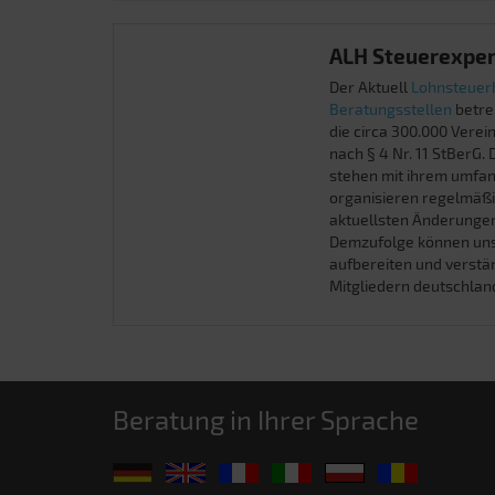
ALH Steuerexpe
Der Aktuell
Lohnsteuerh
Beratungsstellen
betre
die circa 300.000 Vere
nach § 4 Nr. 11 StBerG
stehen mit ihrem umfan
organisieren regelmäßi
aktuellsten Änderungen
Demzufolge können uns
aufbereiten und verstä
Mitgliedern deutschla
Beratung in Ihrer Sprache