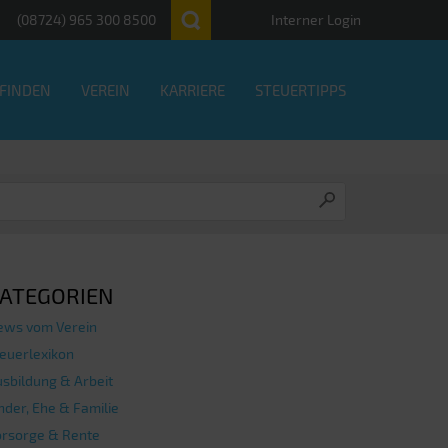
(08724) 965 300 8500
Interner Login
 FINDEN
VEREIN
KARRIERE
STEUERTIPPS
ATEGORIEN
ews vom Verein
euerlexikon
sbildung & Arbeit
nder, Ehe & Familie
orsorge & Rente