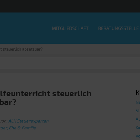
MITGLIEDSCHAFT
BERATUNGSSTELLE
t steuerlich absetzbar?
lfeunterricht steuerlich
K
bar?
N
St
Au
von:
ALH Steuerexperten
Ki
nder, Ehe & Familie
V