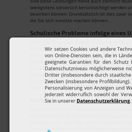
sind diese Leistungen meist auch ziemlich teuer.
wenigstens steuerlich berücksichtigt werden u
bewirken können. Grundsätzlich ist dies zwar le
die Sie sich zunutze machen können.
Schulische Probleme infolge eines
Sofern Ihr Kind in der Schule Probleme bekomm
müssen, vielleicht sogar noch in ein anderes B
ein Nachhilfeunterricht erforderlich werden. D
aus nichtselbständiger Tätigkeit als Werbungsko
berufliche Veranlassung für Ihren Umzug nachw
täglichen Arbeitswegs von einer Stunde kann e
Höchstbetrag für die Anerkennung von Nachhilf
beträgt dann bei Beendigung des Umzugs 1.984 
Nachhilfekosten infolge Legastheni
Aber auch wenn Ihr Kind infolge einer Legasthe
Kosten als außergewöhnliche Belastungen ste
ansetzbar sein. Aber hier ist es erforderlich, da
Inanspruchnahme der Nachhilfeleistungen dere