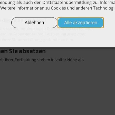
 hier:
„Homeoffice-Pauschale: Das sollten Sie
 des Arbeitgebers?
l, dass Sie nur diejenigen Kosten absetzen können,
lso Ihr Arbeitgeber Ihre Fortbildung ganz oder
in Ihrer Steuererklärung geltend machen.
en Sie absetzen
t Ihrer Fortbildung stehen in voller Höhe als