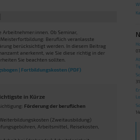
W
Ka
le Arbeitnehmer:innen. Ob Seminar,
N
Meisterfortbildung: Beruflich veranlasste
Ho
ärung berücksichtigt werden. In diesem Beitrag
07
anzamt anerkennt, wie Sie diese richtig in der
heiten Sie beachten sollten.
Ab
Ti
sbogen | Fortbildungskosten (PDF)
Sc
31
Er
chtigste in Kürze
Lo
So
sichtigung:
Förderung der beruflichen
14
 Weiterbildungskosten (Zweitausbildung)
fungsgebühren, Arbeitsmittel, Reisekosten,