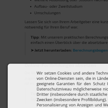
Aufbau- oder Zweitstudium
Umschulungen
Lassen Sie sich von Ihrem Arbeitgeber eine kurz
notwendig für Ihren Beruf war.
Tipp
: Mit unserem praktischen Berechnungs
einfach einen Überblick über die absetzbar
➤ Jetzt herunterladen:
Berechnungsbogen |
Online-Fortbildungen absetzen
Die Beliebtheit von Online-Fortbildungen oder F
zugenommen, wobei es hier sowohl hybride als 
ist es, dass auch diese Kosten steuerlich gel
Tipp:
Wenn Sie an der Fortbildung zuhause t
Tagespauschale für Homeoffice geltend ma