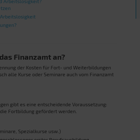
d Arbeitslosigkeit?
etzen
Arbeitslosigkeit
kungen?
 das Finanzamt an?
kennung der Kosten für Fort- und Weiterbildungen
isch alle Kurse oder Seminare auch vom Finanzamt
ngen gibt es eine entscheidende Voraussetzung:
ie Fortbildung gefördert werden.
minare, Spezialkurse usw.)
geschlossener erster Berufsausbildung