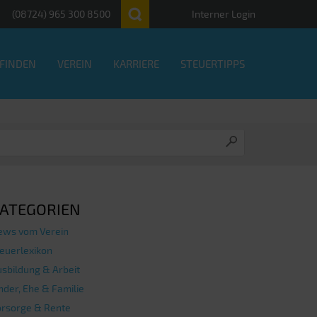
(08724) 965 300 8500
Interner Login
 FINDEN
VEREIN
KARRIERE
STEUERTIPPS
ATEGORIEN
ews vom Verein
euerlexikon
sbildung & Arbeit
nder, Ehe & Familie
orsorge & Rente