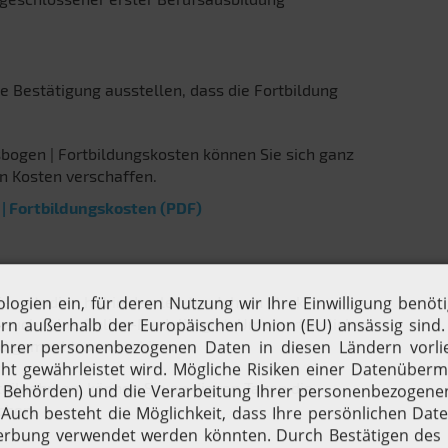
e Bestätigung ausstellen, dass die Fortbildung
bogen | Fortbildungskosten können Sie sich ganz
en Kosten verschaffen.
 Fortbildungskosten (PDF)
ernstudien hat in den letzten Jahren stark
auch reine Online-Modelle gibt. Umso erfreulicher
tend gemacht werden können.
eilnehmen, können Sie an diesen Tagen die
chen.