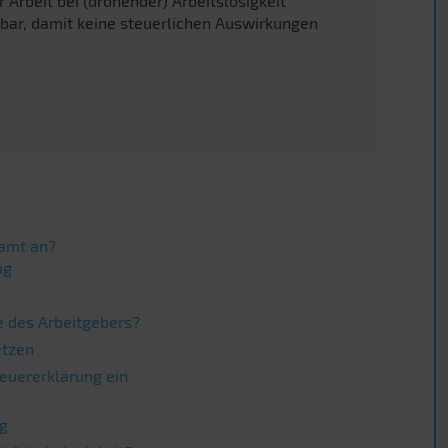
 Arbeit bei (drohender) Arbeitslosigkeit
ar, damit keine steuerlichen Auswirkungen
zamt an?
ug
 des Arbeitgebers?
etzen
teuererklärung ein
ng