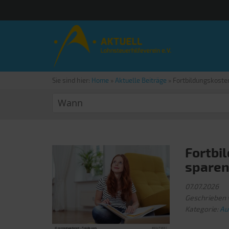
Sie sind hier:
Home
»
Aktuelle Beiträge
»
Fortbildungskosten
Fortbi
sparen
07.07.2026
Geschrieben 
Kategorie:
Au