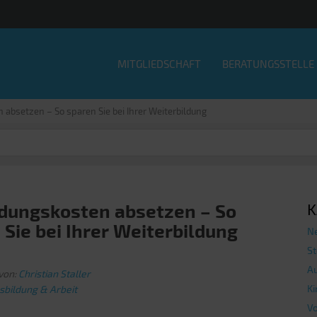
MITGLIEDSCHAFT
BERATUNGSSTELLE
 absetzen – So sparen Sie bei Ihrer Weiterbildung
ldungskosten absetzen – So
K
 Sie bei Ihrer Weiterbildung
N
St
Au
von:
Christian Staller
Ki
sbildung & Arbeit
V