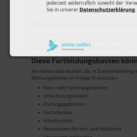
Mehr Infos zum Homeoffice absetzen finden Sie
wissen!“
Was geschieht bei Kostenübernahme
Wie immer gilt auch bei Fortbildungen die Rege
die Sie auch selbst getragen haben. Wenn nun a
teilweise zahlt, können Sie diese Kosten nicht 
Diese Fortbildungskosten könn
Sie können alle Kosten, die in Zusammenhang mi
Werbungskosten in Anlage N ansetzen:
Kurs- oder Seminargebühren
Umschulungskosten
Prüfungsgebühren
Fachliteratur
Arbeitsmittel
Reisekosten für Hin- und Rückfahrt
Übernachtungskosten