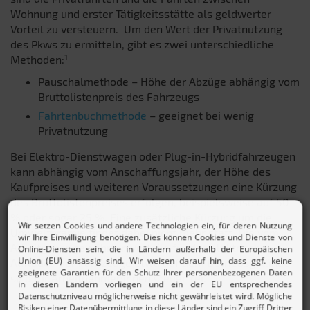
Wohnung und erster Tätigkeitsstätte als geldwerter
Vorteil zu versteuern. Um den Wert der Privatnutzung
des Pkws zu ermitteln, gibt es zwei unterschiedliche
Methoden:¹
Pauschalmethode – Höhe der Abzüge abhängig vom
Bruttolistenpreis des Fahrzeugs
Fahrtenbuchmethode
– geeignet bei wenig
Privatnutzung
Bei Elektro-Dienstwagen oder Plug-in-Hybridfahrzeugen
kann abhängig vom Anschaffungsjahr, der Höhe des
Kaufpreises und weiteren Voraussetzungen eine Kürzung
des Bruttolistenpreises erfolgen, beispielsweise auf 50
% oder sogar 25 %. Eine zusätzliche Kürzung um die
Umweltprämie findet dabei nicht mehr statt. Die vom
Arbeitgeber gewährten Vorteile für das elektrische
Aufladen der Fahrzeuge etwa auf dem Betriebsgelände
sind für Arbeitnehmer:innen steuerfrei.