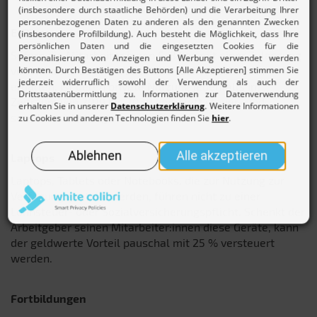
E-Bikes
Sofern die Mitarbeiter:innen E-Bikes mit einer Zulassung
von maximal 25 km/h zusätzlich zum Arbeitslohn
erhalten, ist deren private Nutzung jedenfalls im
Zeitraum von 2019 bis 2030 komplett steuer- und
sozialversicherungsfrei.
Laptops
Laptops, Tablets oder Notebooks, die zur Nutzung zur
Verfügung gestellt werden, führen nicht zu einer
Lohnsteuer- oder Sozialversicherungspflicht. Schenkt der
Arbeitgeber seinen Mitarbeiter:innen diese Geräte, kann
der geldwerte Vorteil pauschal mit 25 % versteuert
werden.
Fortbildungen