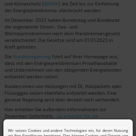
und Klimaschutz (
BMWK
) die Zeit bis zur Einführung
der Energiepreisbremse überbrückt werden.
Im Dezember 2022 haben Bundestag und Bundesrat
die sogenannte Strom-, Gas- und
Wärmepreisbremsen nach dem Preisbremsengesetz
verabschiedet. Die Gesetze sind am 01.01.2023 in
Kraft getreten.
Die
Bundesregierung
führt auf Ihrer Homepage aus,
dass mit den Energiepreisbremsen Privathaushalte
und Unternehmen von den steigenden Energiekosten
entlastet werden sollen.
Kunden:innen von Heizungen mit Öl, Holzpellets oder
Flüssiggas sollen ebenfalls entlastet werden. Eine
genaue Regelung wird aber derzeit noch verhandelt.
Hier erhalten Sie außerdem Informationen zur
Dezember-Soforthilfe:
„So erhalten Sie die
Dezember-Soforthilfe 2022!
Die wichtigsten Fragen zu den