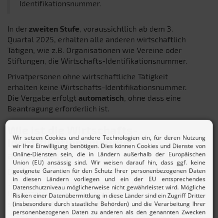
Identifikationsnummer.
In der
zweiten Stufe
, voraussichtlich ab dem 3.
Quartal 2025, erhalten alle anderen wirtschaftlich
Tätigen, wie z.B. Organisationen wie Vereine oder
Stiftungen, die Wirtschafts-Identifikationsnummer.
Privatpersonen ohne wirtschaftliche Tätigkeit
erhalten keine Wirtschafts-Identifikationsnummer.
Die Vergabe erfolgt
automatisch
, ohne dass eine
Beantragung erforderlich ist.
Wie ist die Wirtschafts-
Identifikationsnummer
aufgebaut?
Die Nummer besteht aus den Anfangsbuchstaben
„DE“, einer
9-stelligen Ziffernfolge
(die
Umsatzsteuer-Identifikationsnummer), und einem
5-
stelligen Unterscheidungsmerkmal
(-00001,
-00002, usw.), dass die Branche und die einzelne