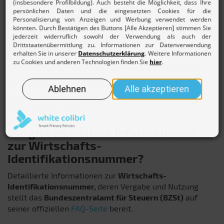
wirtschaftliche Tätigkeit, falls mehrere Tätigkeiten,
kennzeichnet. Die Nummer ist einzigartig und
dauerhaft einem Unternehmen bzw. wirtschaftlich
Tätigen zugeordnet bleibt – unabhängig von
Standortwechseln oder Rechtsformänderungen.
Wirtschafts-Identifikationsnummer: DE123456789
Unterscheidungsmerkmal: -00001
Nummer:
DE123456789-00001
Wo gibt es weitere Informationen
zur Wirtschafts-
Identifikationsnummer?
Detaillierte Informationen zur
Wirtschafts-
Identifikationsnummer,
deren Vergabe und Nutzung
stellt das
Bundeszentralamt für Steuern (BZSt)
auf
seiner offiziellen
FAQ-Seite
bereit.