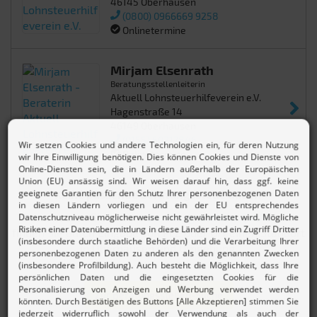
46145 Oberhausen
(0800) 0966669 9258
Onlinetermine
Mirjam Elsenrath
Beratungsstellenleiterin
Aktuell Lohnsteuerhilfeverein e.V.
Hagenstraße 14
46149 Oberhausen
(0155) 60217846
Onlinetermine
Keine passende Beratungsstelle dabei?
Dann nutzen Sie unsere
Beratungsstellen-Suche
und
finden Sie durch Eingabe von PLZ oder Ort einen Standort
in Oberhausen und Umgebung.
Zur Beratungsstellen-Suche