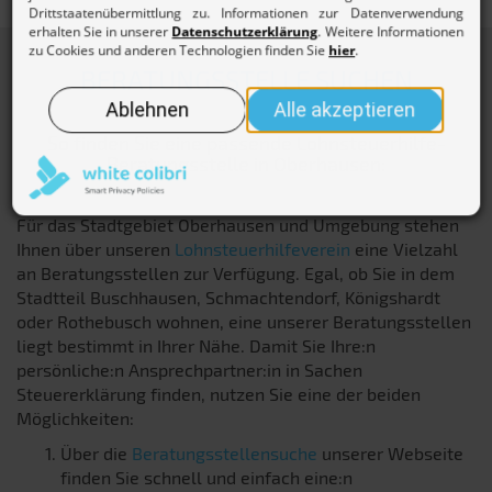
BERATUNGSSTELLE SUCHEN
So finden Sie eine passende Lohnsteuerhilfe-
Beratungsstelle in Oberhausen:
Für das Stadtgebiet Oberhausen und Umgebung stehen
Ihnen über unseren
Lohnsteuerhilfeverein
eine Vielzahl
an Beratungsstellen zur Verfügung. Egal, ob Sie in dem
Stadtteil Buschhausen, Schmachtendorf, Königshardt
oder Rothebusch wohnen, eine unserer Beratungsstellen
liegt bestimmt in Ihrer Nähe. Damit Sie Ihre:n
persönliche:n Ansprechpartner:in in Sachen
Steuererklärung finden, nutzen Sie eine der beiden
Möglichkeiten:
Über die
Beratungsstellensuche
unserer Webseite
finden Sie schnell und einfach eine:n