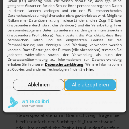
BERATUNGSSTELLE SUCHEN
So finden Sie eine passende Lohnsteuerhilfe-
Beratungsstelle in Braunschweig:
Für das Stadtgebiet Braunschweig und Umgebung stehen
Ihnen über unseren
Lohnsteuerhilfeverein
eine Vielzahl
an Beratungsstellen zur Verfügung. Egal ob Sie in
Wenden, Ölper, Lehndorf oder in der Innenstadt wohnen,
eine unserer Beratungsstellen liegt auch in Ihrer Nähe.
Damit Sie Ihre:n persönliche:n Ansprechpartner:in für Ihre
Steuerangelegenheiten schnell finden, bieten wir Ihnen
folgende beiden Möglichkeiten:
Über die
Beratungsstellensuche
unserer Webseite
finden Sie schnell und einfach eine:n
Steuerspezialisten:in in Braunschweig. Tragen Sie
hierfür einfach den Suchbegriff „Braunschweig“
oder Ihre persönliche Postleitzahl in das Suchfeld