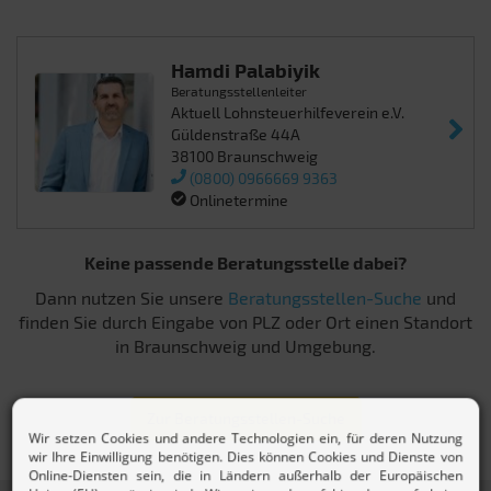
Hamdi Palabiyik
Beratungsstellenleiter
Aktuell Lohnsteuerhilfeverein e.V.
Güldenstraße 44A
38100 Braunschweig
(0800) 0966669 9363
Onlinetermine
Keine passende Beratungsstelle dabei?
Dann nutzen Sie unsere
Beratungsstellen-Suche
und
finden Sie durch Eingabe von PLZ oder Ort einen Standort
in Braunschweig und Umgebung.
Zur Beratungsstellen-Suche