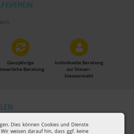
LFEVEREIN
BerG.
Ganzjährige
Individuelle Beratung
teuerliche Beratung
zur Steuer­
klassenwahl
ALEN