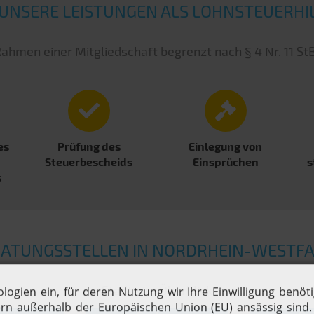
 UNSERE LEISTUNGEN ALS LOHNSTEUERHI
ahmen einer Mitgliedschaft begrenzt nach § 4 Nr. 11 St
es
Prüfung des
Einlegung von
Steuerbescheids
Einsprüchen
s
s
ATUNGSSTELLEN IN NORDRHEIN-WESTF
Städte im Überblick