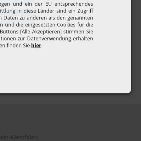
isburg
agen
pertal
urch
hein-Westfalen: