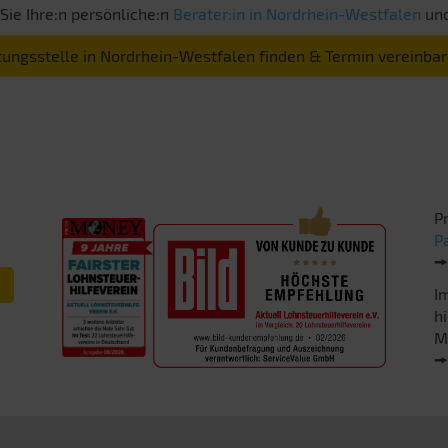
Sie Ihre:n persönliche:n
Berater:in in Nordrhein-Westfalen
und
ungsstelle in Nordrhein-Westfalen finden & Termin vereinba
P
P

I
hi
M
