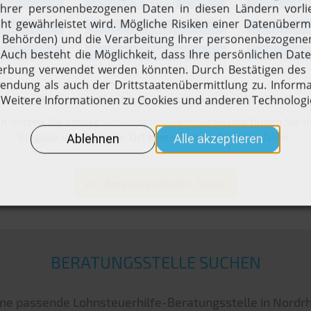
feld
Bochum
Du
und
Essen
H
n
Oberhausen
Wup
Ihr Wohnort in Nordrhein-Westfalen ist nicht dabei?
n nutzen Sie unsere
Beratungsstellen-Suche
und finden Sie d
Eingabe von PLZ oder Ort einen Standort in Ihrer Nähe.
Zur Beratungsstellen-Suche
BERATUNGSSTELLE SUCHEN
eine passende Lohnsteuerhilfe-Beratungsstelle in Nordr