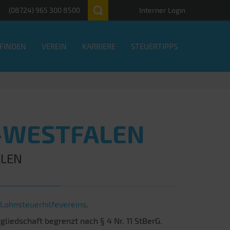
(08724) 965 300 8500
Interner Login
 FINDEN
VEREIN
KARRIERE
STEUERTIPPS
-WESTFALEN
ALEN
Lohnsteuerhilfevereins
.
liedschaft begrenzt nach § 4 Nr. 11 StBerG.