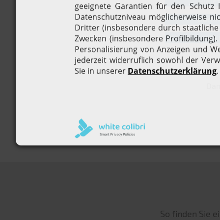
Biele
Dortm
Köl
Dan
So finden Sie 