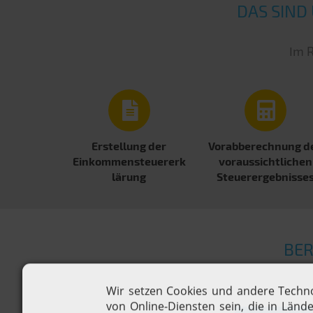
DAS SIND
Im R
Erstellung der
Vorabberechnung d
Einkommensteuererk
voraussichtlichen
lärung
Steuer­ergebnisse
BER