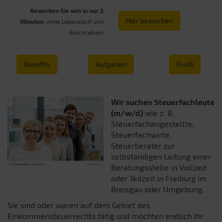
Bewerben Sie sich in nur 2
Hier bewerben
Minuten
, ohne Lebenslauf und
Anschreiben!
Benefits
Aufgaben
Profil
Wir suchen Steuerfachleute
(m/w/d)
wie z. B.
Steuerfachangestellte,
Steuerfachwirte,
Steuerberater zur
selbständigen Leitung einer
Beratungsstelle in Vollzeit
oder Teilzeit in Freiburg im
Breisgau oder Umgebung.
Sie sind oder waren auf dem Gebiet des
Einkommensteuerrechts tätig und möchten endlich Ihr