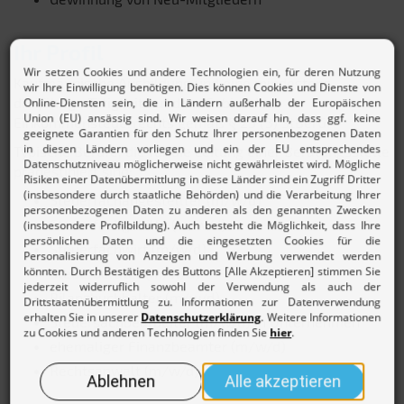
Ihr Profil
Kaufmännische Ausbildung und eine mindestens
dreijährige Tätigkeit auf dem Gebiet des
Einkommensteuerrechts gemäß § 23 (3) StBerG.
Typische Berufe, die für die Leitung einer Beratungsstelle
prädestiniert sind:
Steuerfachangestellter (m/w/d)
Steuerfachgehilfe (m/w/d)
Steuerfachwirt (m/w/d)
Steuerberater (m/w/d)
Bilanzbuchhalter (m/w/d)
Steuersachbearbeiter (m/w/d) in Unternehmen
ehemaliger Finanzbeamter (m/w/d)
Rechtsanwalt (m/w/d)