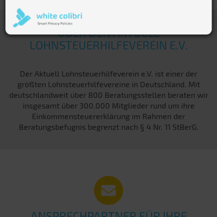
ÜBER DEN AKTUELL
LOHNSTEUERHILFEVEREIN E.V.
Der Aktuell Lohnsteuerhilfeverein e.V. ist einer der
größten Lohnsteuerhilfevereine in Deutschland. Mit
deutschlandweit über 800 Beratungsstellen beraten wir
insgesamt über 300.000 Mitglieder rund um ihre
Einkommensteuererklärung im Rahmen der
Beratungsbefugnis begrenzt nach § 4 Nr. 11 StBerG.
ANSPRECHPARTNER FÜR IHRE