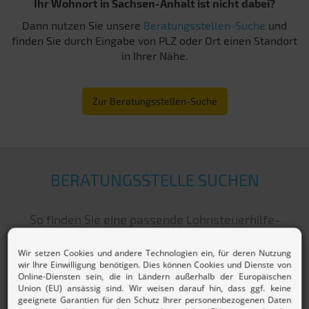
Ihr Wohnort in Sachsen-Anhalt ist nicht dabei?
Dann nutzen Sie unsere
Beratungsstellen-Suche
und
finden Sie durch Eingabe von PLZ oder Ort einen Standort
in Ihrer Nähe.
Zur Beratungsstellen-Suche
BERATUNGSSTELLE SUCHEN
So finden Sie eine passende Lohnsteuerhilfe-
Beratungsstelle in Sachsen-Anhalt:
Im Bundesland Sachsen-Anhalt finden Sie
Beratungsstellen unseres
Lohnsteuerhilfevereins
. Ob Sie
in Halle (Saale), Magdeburg, Dessau-Roßlau,