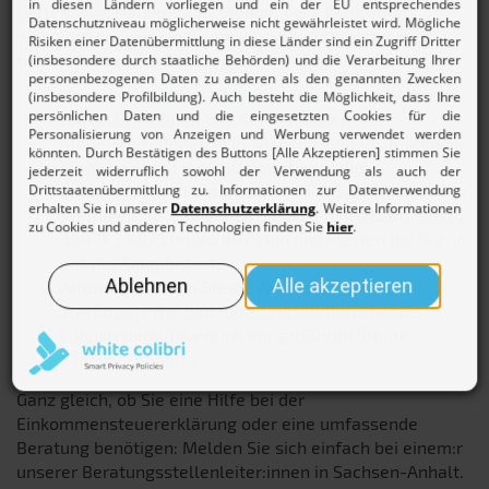
Wittenberg, Halberstadt, Stendal oder Weißenfels
wohnen: Um eine:n passende:n Steuerexperten:in zu
finden, bieten sich für Sie mehrere Möglichkeiten.
Über die
Beratungsstellensuche
unserer Webseite
finden Sie schnell und einfach eine:n
Steuerspezialisten:in in Sachsen-Anhalt. Tragen Sie
hierfür einfach Ihren Wohnort oder die
entsprechende Postleitzahl in das Suchfeld ein. Für
Wernigerode z. B. geben Sie die Postleitzahl 38855,
38871, 38875 oder 38879 ein und starten die Suche
mit der Eingabetaste.
Alternativ nutzen Sie die Auswahl unserer
Trefferliste mit den Beratungsstellen unseres
Lohnsteuerhilfevereins der größeren Städte
Sachsen-Anhalts.
Ganz gleich, ob Sie eine Hilfe bei der
Einkommensteuererklärung oder eine umfassende
Beratung benötigen: Melden Sie sich einfach bei einem:r
unserer Beratungsstellenleiter:innen in Sachsen-Anhalt.