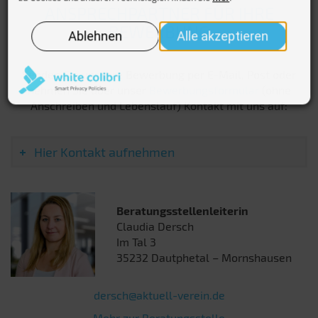
ANSPRECHPARTNER FÜR IHRE
BEWERBUNG
Senden Sie uns Ihre Bewerbung per E-Mail, Post oder
nehmen Sie über unser
Bewerbungsformular
(ohne
Anschreiben und Lebenslauf) Kontakt mit uns auf:
Hier Kontakt aufnehmen
Beratungsstellenleiterin
Claudia Dersch
Im Tal 3
35232 Dautphetal – Mornshausen
dersch@aktuell-verein.de
Mehr zur Beratungsstelle