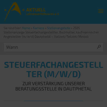
Sie sind hier:
Home
»
Karriere
»
Stellenangebote
»
2925
Stellenanzeige Steuerfachangestellter, Buchhalter, kaufmännischer
Angestellter (m/w/d) Dautphetal – Vollzeit/Teilzeit/Minijob
STEUERFACHANGESTELL
TER (M/W/D)
ZUR VERSTÄRKUNG UNSERER
BERATUNGSSTELLE IN DAUTPHETAL