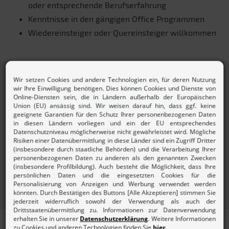
oder entsprechende Berufserfahrung
Kenntnisse in den gängigen Office Programmen
Wiedereinsteiger oder Quereinsteiger willkommen
ÜBER DEN AKTUELL
LOHNSTEUERHILFEVEREIN E.V.
Der Aktuell Lohnsteuerhilfeverein e.V. ist einer der
größten Lohnsteuerhilfevereine in Deutschland. Mit
deutschlandweit über 800 Beratungsstellen beraten wir
insgesamt über 300.000 Mitglieder rund um ihre
Einkommensteuererklärung im Rahmen der
Beratungsbefugnis begrenzt nach § 4 Nr. 11 StBerG.