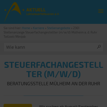
Sie sind hier:
Home
»
Karriere
»
Stellenangebote
»
2361
Stellenanzeige Steuerfachangestellter (m/w/d) Mülheim a. d. Ruhr
Teilzeit/Minijob
STEUERFACHANGESTELL
TER (M/W/D)
BERATUNGSSTELLE MÜLHEIM AN DER RUHR
Wir suchen ab August/September