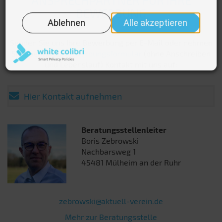
ANSPRECHPARTNER FÜR IHRE
BEWERBUNG
Senden Sie uns Ihre Bewerbung per E-Mail oder nehmen
Sie über unser
Bewerbungsformular
(ohne Anschreiben
und Lebenslauf) Kontakt mit uns auf:
Hier Kontakt aufnehmen
Beratungsstellenleiter
Boris Zebrowski
Nachbarsweg 1
45481 Mülheim an der Ruhr
zebrowski@aktuell-verein.de
Mehr zur Beratungsstelle