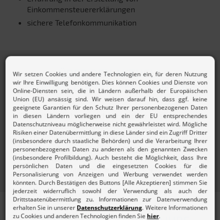
Einkommensteuererklärungen
sichere Telefonkommunikation
ÜBER DEN AKTUELL
LOHNSTEUERHILFEVEREIN E.V.
Der Aktuell Lohnsteuerhilfeverein e.V. ist einer der
größten Lohnsteuerhilfevereine in Deutschland. Mit
deutschlandweit über 800 Beratungsstellen beraten wir
insgesamt über 300.000 Mitglieder rund um ihre
Einkommensteuererklärung im Rahmen der
Beratungsbefugnis begrenzt nach § 4 Nr. 11 StBerG.