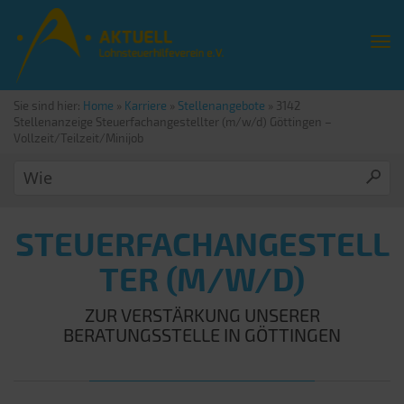
Sie sind hier:
Home
»
Karriere
»
Stellenangebote
»
3142
Stellenanzeige Steuerfachangestellter (m/w/d) Göttingen –
Vollzeit/Teilzeit/Minijob
STEUERFACHANGESTELL
TER (M/W/D)
ZUR VERSTÄRKUNG UNSERER
BERATUNGSSTELLE IN GÖTTINGEN