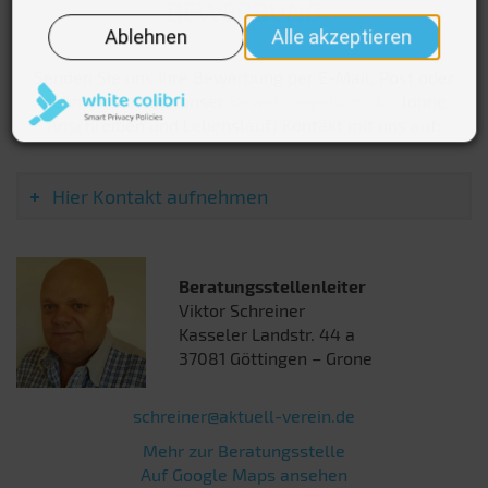
BEWERBUNG
Senden Sie uns Ihre Bewerbung per E-Mail, Post oder
nehmen Sie über unser
Bewerbungsformular
(ohne
Anschreiben und Lebenslauf) Kontakt mit uns auf:
Hier Kontakt aufnehmen
Beratungsstellenleiter
Viktor Schreiner
Kasseler Landstr. 44 a
37081 Göttingen – Grone
schreiner@aktuell-verein.de
Mehr zur Beratungsstelle
Auf Google Maps ansehen