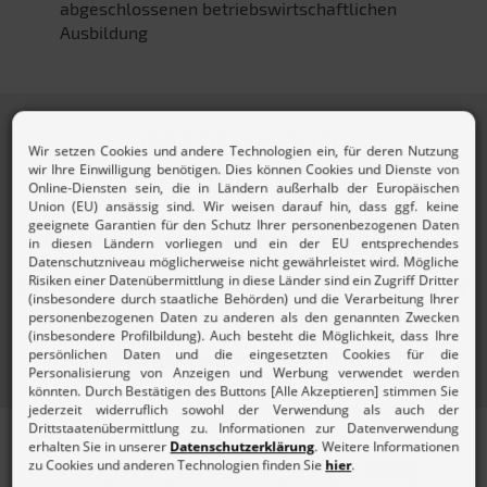
abgeschlossenen betriebswirtschaftlichen
Ausbildung
ÜBER DEN AKTUELL
LOHNSTEUERHILFEVEREIN E.V.
Der Aktuell Lohnsteuerhilfeverein e.V. ist einer der
größten Lohnsteuerhilfevereine in Deutschland. Mit
deutschlandweit über 800 Beratungsstellen beraten wir
insgesamt über 300.000 Mitglieder rund um ihre
Einkommensteuererklärung im Rahmen der
Beratungsbefugnis begrenzt nach § 4 Nr. 11 StBerG.
ANSPRECHPARTNER FÜR IHRE