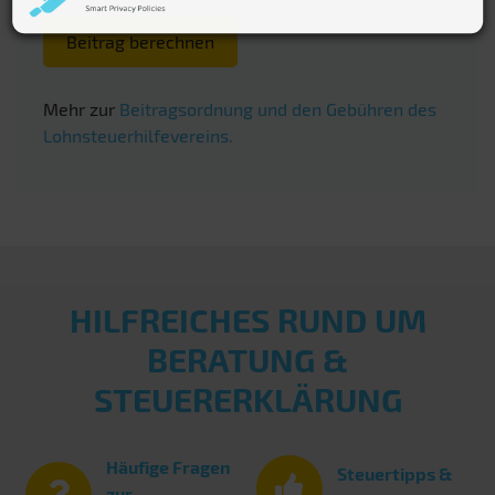
Beitrag berechnen
Mehr zur
Beitragsordnung und den Gebühren des
Lohnsteuerhilfevereins.
HILFREICHES RUND UM
BERATUNG &
STEUERERKLÄRUNG
Häufige Fragen
Steuertipps &
zur