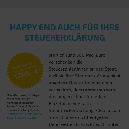
HAPPY END AUCH FÜR IHRE
STEUERERKLÄRUNG
Jährlich rund 500 Mio. Euro
verschenken die
Durchschnittliche
Steuererstattung:
Steuerzahler:innen an den Staat,
1.240,- €*
weil sie Ihre Steuererklärung nicht
abgeben. Das sollte man doch
verhindern, denn immerhin wäre
*für alle Steuerpflichtigen
das umgerechnet für jede:n
mit ausschließlich
Einzelne:n eine satte
nichtselbstständigen
Einkünften im Falle einer
Steuerrückerstattung. Also lassen
Steuererstattung
(Quelle:
Statistisches Bundesamt VZ
Sie sich diese nicht entgehen.
2022, Stand 06/2026)
Denn vielleicht steckt auch hinter