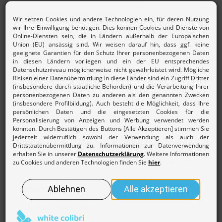
Rente/-n
Lohnersatzleistungen
(z.B. Krankengeld, Elterngeld,
Mutterschaftsgeld, Arbeitslosengeld)
Mieteinnahmen oder höhere Werbungskosten
Zinsen/Dividenden