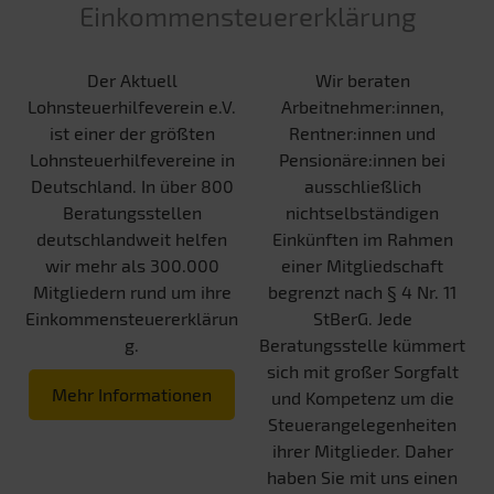
Einkommensteuererklärung
Der Aktuell
Wir beraten
Lohnsteuerhilfeverein e.V.
Arbeitnehmer:innen,
ist einer der größten
Rentner:innen und
Lohnsteuerhilfevereine in
Pensionäre:innen bei
Deutschland. In über 800
ausschließlich
Beratungsstellen
nichtselbständigen
deutschlandweit helfen
Einkünften im Rahmen
wir mehr als 300.000
einer Mitgliedschaft
Mitgliedern rund um ihre
begrenzt nach § 4 Nr. 11
Einkommensteuererklärun
StBerG. Jede
g.
Beratungsstelle kümmert
sich mit großer Sorgfalt
Mehr Informationen
und Kompetenz um die
Steuerangelegenheiten
ihrer Mitglieder. Daher
haben Sie mit uns einen