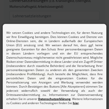
Lohnersatzleistungen
(z.B. Krankengeld, Elterngeld,
Mutterschaftsgeld, Arbeitslosengeld)
Mieteinnahmen oder höhere Werbungskosten
Zinsen/Dividenden
Beitrag berechnen
Mehr zur
Beitragsordnung und den Gebühren des
Lohnsteuerhilfevereins.