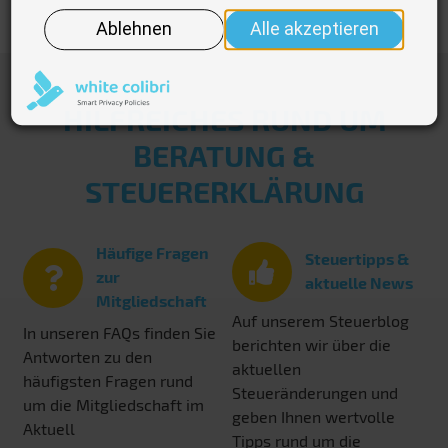
HILFREICHES RUND UM
BERATUNG &
STEUERERKLÄRUNG
Häufige Fragen
Steuertipps &
zur
aktuelle News
Mitgliedschaft
Auf unserem Steuerblog
In unseren FAQs finden Sie
berichten wir über die
Antworten zu den
aktuellen
häufigsten Fragen rund
Steueränderungen und
um die Mitgliedschaft im
geben Ihnen wertvolle
Aktuell
Tipps rund um die