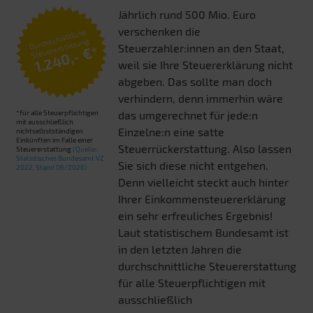
Jährlich rund 500 Mio. Euro
verschenken die
Durchschnittliche
Steuererstattung:
Steuerzahler:innen an den Staat,
1.240,- €*
weil sie Ihre Steuererklärung nicht
abgeben. Das sollte man doch
verhindern, denn immerhin wäre
*für alle Steuerpflichtigen
das umgerechnet für jede:n
mit ausschließlich
Einzelne:n eine satte
nichtselbstständigen
Einkünften im Falle einer
Steuerrückerstattung. Also lassen
Steuererstattung
(Quelle:
Statistisches Bundesamt VZ
Sie sich diese nicht entgehen.
2022, Stand 06/2026)
Denn vielleicht steckt auch hinter
Ihrer Einkommensteuererklärung
ein sehr erfreuliches Ergebnis!
Laut statistischem Bundesamt ist
in den letzten Jahren die
durchschnittliche Steuererstattung
für alle Steuerpflichtigen mit
ausschließlich