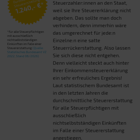
Steuererstattung:
Steuerzahler:innen an den Staat,
1.240,- €*
weil sie Ihre Steuererklärung nicht
abgeben. Das sollte man doch
verhindern, denn immerhin wäre
*für alle Steuerpflichtigen
das umgerechnet für jede:n
mit ausschließlich
Einzelne:n eine satte
nichtselbstständigen
Einkünften im Falle einer
Steuerrückerstattung. Also lassen
Steuererstattung
(Quelle:
Statistisches Bundesamt VZ
Sie sich diese nicht entgehen.
2022, Stand 06/2026)
Denn vielleicht steckt auch hinter
Ihrer Einkommensteuererklärung
ein sehr erfreuliches Ergebnis!
Laut statistischem Bundesamt ist
in den letzten Jahren die
durchschnittliche Steuererstattung
für alle Steuerpflichtigen mit
ausschließlich
nichtselbstständigen Einkünften
im Falle einer Steuererstattung
angestiegen.