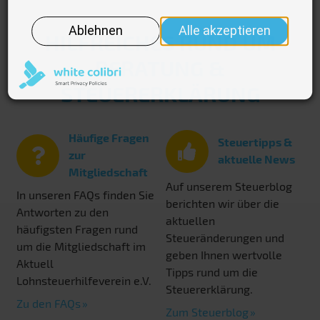
HILFREICHES RUND UM
BERATUNG &
STEUERERKLÄRUNG
Häufige Fragen
Steuertipps &
zur
aktuelle News
Mitgliedschaft
Auf unserem Steuerblog
In unseren FAQs finden Sie
berichten wir über die
Antworten zu den
aktuellen
häufigsten Fragen rund
Steueränderungen und
um die Mitgliedschaft im
geben Ihnen wertvolle
Aktuell
Tipps rund um die
Lohnsteuerhilfeverein e.V.
Steuererklärung.
Zu den FAQs
Zum Steuerblog