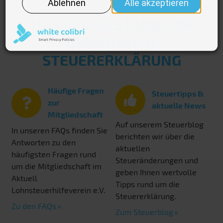
HILFREICHES RUND UM
BERATUNG &
STEUERERKLÄRUNG
Häufige Fragen
Steuertipps &
zur
aktuelle News
Mitgliedschaft
Auf unserem Steuerblog
In unseren FAQs finden Sie
berichten wir über die
Antworten zu den
aktuellen
häufigsten Fragen rund
Steueränderungen und
um die Mitgliedschaft im
geben Ihnen wertvolle
Aktuell
Tipps rund um die
Lohnsteuerhilfeverein e.V.
Steuererklärung.
Zu den FAQs
Zum Steuerblog