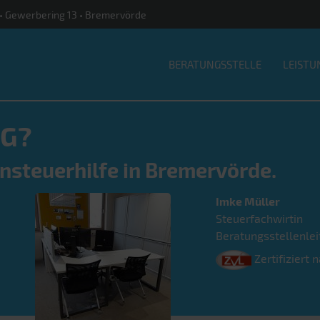
e • Gewerbering 13 • Bremervörde
BERATUNGSSTELLE
LEISTU
G?
hnsteuerhilfe in Bremervörde.
Imke
Müller
Steuerfachwirtin
Beratungsstellenlei
Zertifiziert