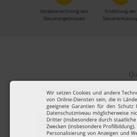
Vorabberechnung des
Erstellung der
Steuerergebnisses
Steuererklärun
Qu
Im Rahmen der Mitgliedschaft zahlen Sie e
Ihrem Bruttojahreseinkommen, das bedeutet,
können Sie si
Berechnen Sie Ihren Mitgliedsb