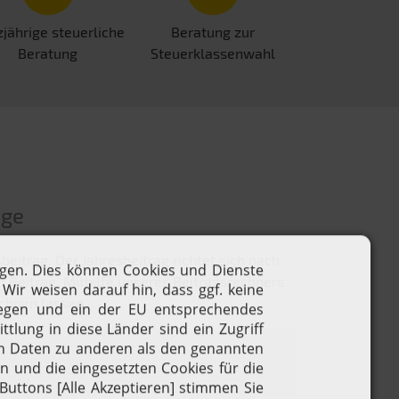
jährige steuerliche
Beratung zur
Beratung
Steuerklassenwahl
äge
itrag. Der Jahresbeitrag richtet sich nach
 Beitrag. Mithilfe unseres Beitragsrechners
echnen lassen.