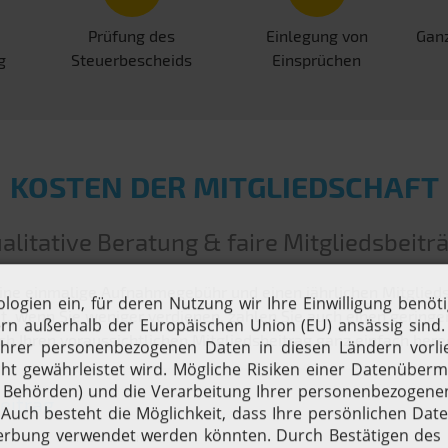
Prüfung des
Einlegung von
Ganz
g
Steuerbescheids
Einsprüchen
KOSTEN DER MITGLIEDSCHAFT
alitative Beratung & faire Mitgliedsbeitr
ine einmalige Aufnahmegebühr und einen jährlichen Mitgliedsbe
 wenn Sie weniger verdienen, zahlen Sie auch einen geringen
ch Ihren voraussichtlichen Mitgliedsbeitrag ganz einfach ber
eitrag
Jahreswerte in €