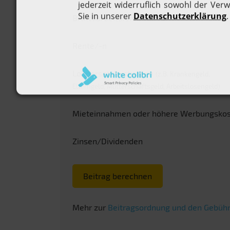
Bruttoarbeitslohn/-löhne
Rente/-n
Lohnersatzleistungen
(z.B. Krankengeld,
Elterngeld, Mutterschaftsgeld, Arbeitslosengeld)
Mieteinnahmen oder höhere Werbungsko
Zinsen/Dividenden
Beitrag berechnen
Mehr zur
Beitragsordnung und den Gebühr