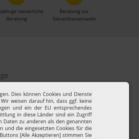
jährige steuerliche
Beratung zur
Beratung
Steuerklassenwahl
äge
itrag. Der Jahresbeitrag richtet sich nach
 Beitrag. Mithilfe unseres Beitragsrechners
echnen lassen.