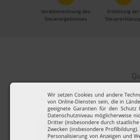
Vorabberechnung des
Erstellung der
Steuerergebnisses
Steuererklärun
Qu
Im Rahmen der Mitgliedschaft zahlen Sie e
Ihrem Bruttojahreseinkommen, das bedeutet,
können Sie si
Berechnen Sie Ihren Mitgliedsb