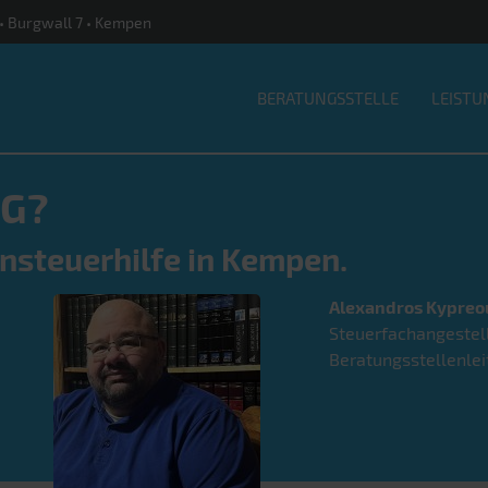
 • Burgwall 7 • Kempen
BERATUNGSSTELLE
LEISTU
G?
hnsteuerhilfe in Kempen.
Alexandros
Kypreo
Steuerfachangestel
Beratungsstellenlei