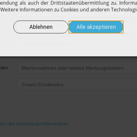
sten
en des Lohnsteuerhilfevereins.