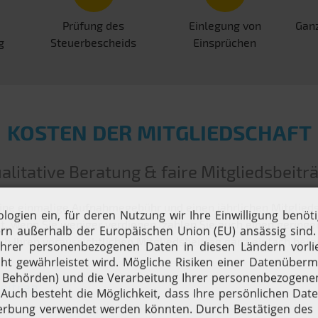
Prüfung des
Einlegung von
Ganz
g
Steuerbescheids
Einsprüchen
KOSTEN DER MITGLIEDSCHAFT
alitative Beratung & faire Mitgliedsbeitr
ine einmalige Aufnahmegebühr und einen jährlichen Mitgliedsbe
 wenn Sie weniger verdienen, zahlen Sie auch einen geringen
ch Ihren voraussichtlichen Mitgliedsbeitrag ganz einfach ber
eitrag
Jahreswerte in €