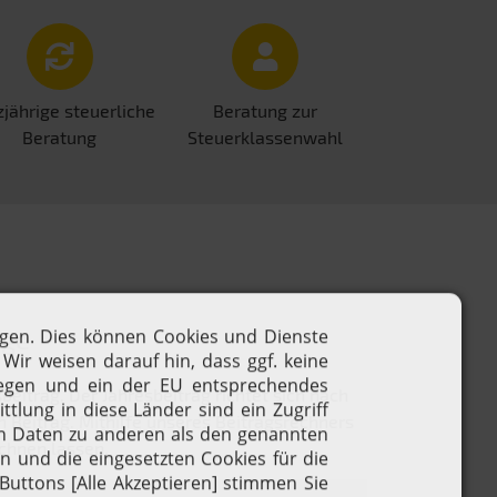
jährige steuerliche
Beratung zur
Beratung
Steuerklassenwahl
äge
itrag. Der Jahresbeitrag richtet sich nach
 Beitrag. Mithilfe unseres Beitragsrechners
echnen lassen.