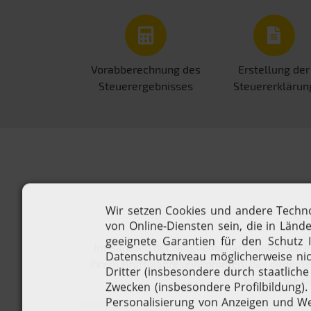
Vorabberechnung des
Erstellung der
Steuerergebnisses
Steuererklärun
Qu
Im Rahmen der Mitgliedschaft zahlen Sie e
Ihrem Bruttojahreseinkommen, das bedeutet,
können Sie si