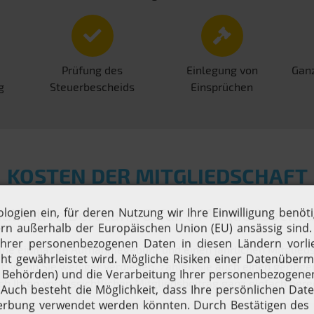
Prüfung des
Einlegung von
Ganz
g
Steuerbescheids
Einsprüchen
KOSTEN DER MITGLIEDSCHAFT
alitative Beratung & faire Mitgliedsbeitr
ine einmalige Aufnahmegebühr und einen jährlichen Mitgliedsbe
 wenn Sie weniger verdienen, zahlen Sie auch einen geringen
ch Ihren voraussichtlichen Mitgliedsbeitrag ganz einfach ber