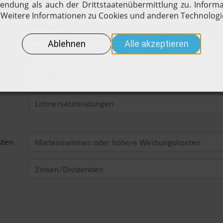
eitrag
Jahreswerte in €
sten