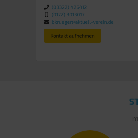
(03322) 426412
(0172) 3013017
bkrueger@aktuell-verein.de
Kontakt aufnehmen
S
m