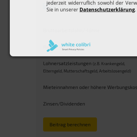
Berechnen Sie Ihren Mitgliedsb
Bruttoarbeitslohn/-löhne
Rente/-n
Lohnersatzleistungen
(z.B. Krankengeld,
Elterngeld, Mutterschaftsgeld, Arbeitslosengeld)
Mieteinnahmen oder höhere Werbungsko
Zinsen/Dividenden
Beitrag berechnen