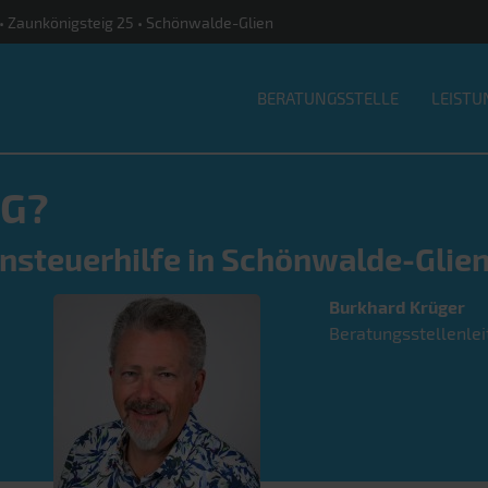
e • Zaunkönigsteig 25 • Schönwalde-Glien
BERATUNGSSTELLE
LEISTU
G?
hnsteuerhilfe in Schönwalde-Glien
Burkhard
Krüger
Beratungsstellenlei