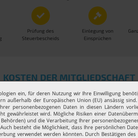
Prüfung des
Einlegung von
Ganz
g
Steuerbescheids
Einsprüchen
KOSTEN DER MITGLIEDSCHAFT
alitative Beratung & faire Mitgliedsbeitr
ine einmalige Aufnahmegebühr und einen jährlichen Mitgliedsbe
 wenn Sie weniger verdienen, zahlen Sie auch einen geringen
ch Ihren voraussichtlichen Mitgliedsbeitrag ganz einfach ber