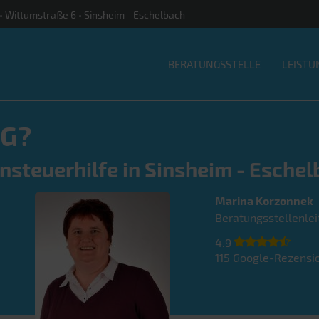
 • Wittumstraße 6 • Sinsheim - Eschelbach
BERATUNGSSTELLE
LEISTU
G?
nsteuerhilfe in Sinsheim - Eschel
Marina
Korzonnek
Beratungsstellenlei
4.9
115
Google-Rezensi