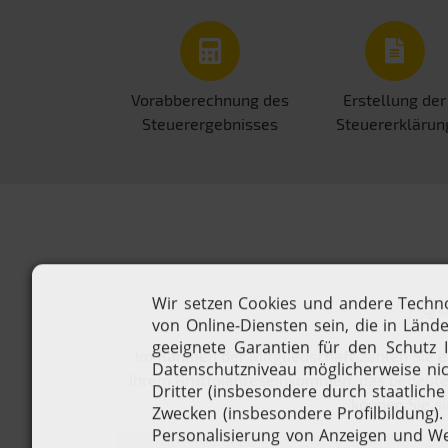
Vorabberechnung des
Erstellung der
Steuerergebnisses
Steuererklärun
Qu
Im Rahmen der Mitgliedschaft zahlen Sie e
Ihrem Bruttojahreseinkommen, das bedeutet,
können Sie si