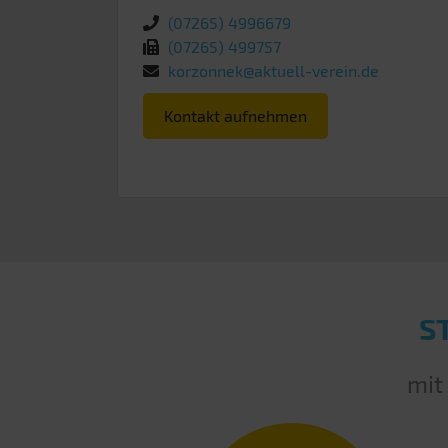
(07265) 4996679
(07265) 499757
korzonnek@aktuell-verein.de
Kontakt aufnehmen
S
mit