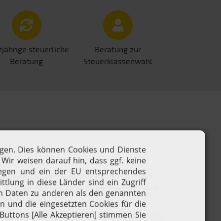
jährige steuerliche
Beratung zur
Beratung
Steuerklassenwahl
äge
itrag. Der Jahresbeitrag richtet sich nach
 Beitrag. Mithilfe unseres Beitragsrechners
echnen lassen.