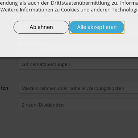
eitrag
Jahreswerte in €
sten