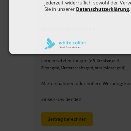
Berechnen Sie Ihren Mitgliedsb
Bruttoarbeitslohn/-löhne
Rente/-n
Lohnersatzleistungen
(z.B. Krankengeld,
Elterngeld, Mutterschaftsgeld, Arbeitslosengeld)
Mieteinnahmen oder höhere Werbungsko
Zinsen/Dividenden
Beitrag berechnen