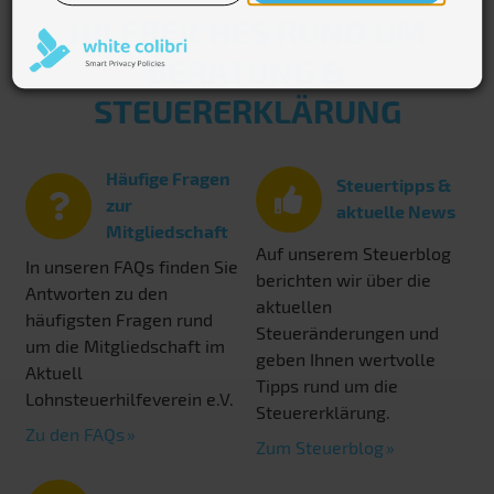
HILFREICHES RUND UM
BERATUNG &
STEUERERKLÄRUNG
Häufige Fragen
Steuertipps &
zur
aktuelle News
Mitgliedschaft
Auf unserem Steuerblog
In unseren FAQs finden Sie
berichten wir über die
Antworten zu den
aktuellen
häufigsten Fragen rund
Steueränderungen und
um die Mitgliedschaft im
geben Ihnen wertvolle
Aktuell
Tipps rund um die
Lohnsteuerhilfeverein e.V.
Steuererklärung.
Zu den FAQs
Zum Steuerblog