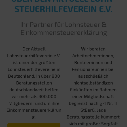
STEUER­HILFE­VEREIN E.V.
Ihr Partner für Lohnsteuer &
Einkommensteuererklärung
Der Aktuell
Wir beraten
Lohnsteuerhilfeverein e.V.
Arbeitnehmer:innen,
ist einer der größten
Rentner:innen und
Lohnsteuerhilfevereine in
Pensionäre:innen bei
Deutschland. In über 800
ausschließlich
Beratungsstellen
nichtselbständigen
deutschlandweit helfen
Einkünften im Rahmen
wir mehr als 300.000
einer Mitgliedschaft
Mitgliedern rund um ihre
begrenzt nach § 4 Nr. 11
Einkommensteuererklärun
StBerG. Jede
g.
Beratungsstelle kümmert
sich mit großer Sorgfalt