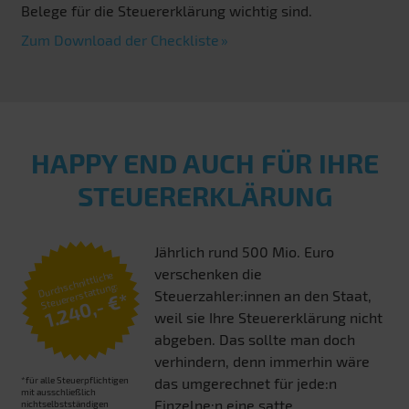
Belege für die Steuererklärung wichtig sind.
Zum Download der Checkliste
HAPPY END AUCH FÜR IHRE
STEUERERKLÄRUNG
Jährlich rund 500 Mio. Euro
verschenken die
Durchschnittliche
Steuererstattung:
Steuerzahler:innen an den Staat,
1.240,- €*
weil sie Ihre Steuererklärung nicht
abgeben. Das sollte man doch
verhindern, denn immerhin wäre
*für alle Steuerpflichtigen
das umgerechnet für jede:n
mit ausschließlich
Einzelne:n eine satte
nichtselbstständigen