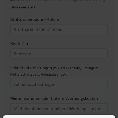
Jahreswerte in €
Bruttoarbeitslohn/-löhne
Rente/-n
Lohnersatzleistungen
(z.B. Krankengeld, Elterngeld,
Mutterschaftsgeld, Arbeitslosengeld)
Mieteinnahmen oder höhere Werbungskosten