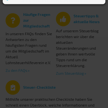
Häufige Fragen
Steuertipps &
zur
aktuelle News
Mitgliedschaft
Auf unserem Steuerblog
In unseren FAQs finden Sie
berichten wir über die
Antworten zu den
aktuellen
häufigsten Fragen rund
Steueränderungen und
um die Mitgliedschaft im
geben Ihnen wertvolle
Aktuell
Tipps rund um die
Lohnsteuerhilfeverein e.V.
Steuererklärung.
Zu den FAQs
Zum Steuerblog
Steuer-Checkliste
Mithilfe unserer praktischen Checkliste haben Sie
schnell einen Überblick, welche Informationen und