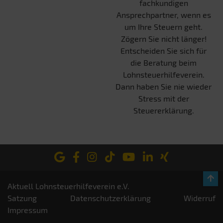
fachkundigen
Ansprechpartner, wenn es
um Ihre Steuern geht.
Zögern Sie nicht länger!
Entscheiden Sie sich für
die Beratung beim
Lohnsteuerhilfeverein.
Dann haben Sie nie wieder
Stress mit der
Steuererklärung.
Aktuell Lohnsteuerhilfeverein e.V.
Satzung
Datenschutzerklärung
Widerruf
Impressum
Termin
Anrufen
Leistungen
Kosten
Checkliste
vereinbaren