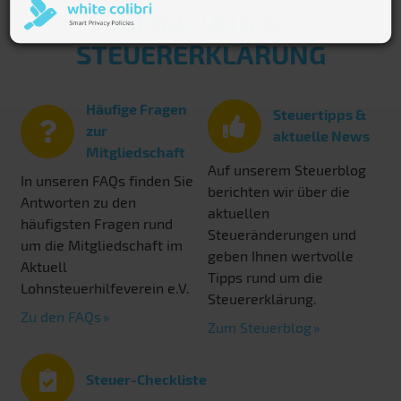
BERATUNG &
STEUERERKLÄRUNG
Häufige Fragen
Steuertipps &
zur
aktuelle News
Mitgliedschaft
Auf unserem Steuerblog
In unseren FAQs finden Sie
berichten wir über die
Antworten zu den
aktuellen
häufigsten Fragen rund
Steueränderungen und
um die Mitgliedschaft im
geben Ihnen wertvolle
Aktuell
Tipps rund um die
Lohnsteuerhilfeverein e.V.
Steuererklärung.
Zu den FAQs
Zum Steuerblog
Steuer-Checkliste