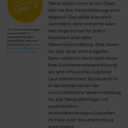
Steuererstattung:
Steuerzahler:innen an den Staat,
1.240,- €*
weil sie Ihre Steuererklärung nicht
abgeben. Das sollte man doch
verhindern, denn immerhin wäre
*für alle Steuerpflichtigen
das umgerechnet für jede:n
mit ausschließlich
Einzelne:n eine satte
nichtselbstständigen
Einkünften im Falle einer
Steuerrückerstattung. Also lassen
Steuererstattung
(Quelle:
Statistisches Bundesamt VZ
Sie sich diese nicht entgehen.
2022, Stand 06/2026)
Denn vielleicht steckt auch hinter
Ihrer Einkommensteuererklärung
ein sehr erfreuliches Ergebnis!
Laut statistischem Bundesamt ist
in den letzten Jahren die
durchschnittliche Steuererstattung
für alle Steuerpflichtigen mit
ausschließlich
nichtselbstständigen Einkünften
im Falle einer Steuererstattung
angestiegen.