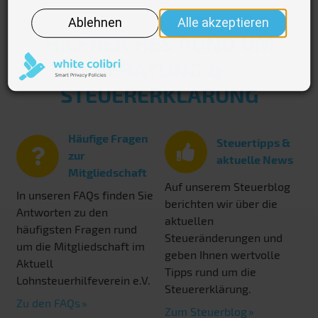
HILFREICHES RUND UM
BERATUNG &
STEUERERKLÄRUNG
Häufige Fragen
Steuertipps &
zur
aktuelle News
Mitgliedschaft
Auf unserem Steuerblog
In unseren FAQs finden Sie
berichten wir über die
Antworten zu den
aktuellen
häufigsten Fragen rund
Steueränderungen und
um die Mitgliedschaft im
geben Ihnen wertvolle
Aktuell
Tipps rund um die
Lohnsteuerhilfeverein e.V.
Steuererklärung.
Zu den FAQs
Zum Steuerblog