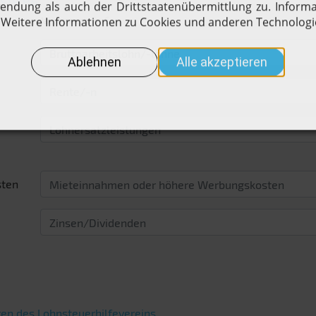
Jahreswerte in €
sten
en des Lohnsteuerhilfevereins.