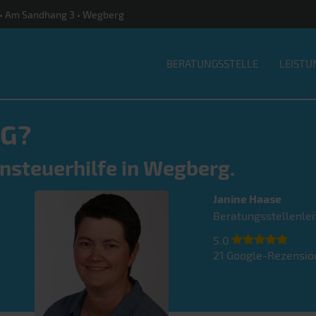
le • Am Sandhang 3 • Wegberg
BERATUNGSSTELLE
LEISTU
G?
hnsteuerhilfe in Wegberg.
Janine
Haase
Beratungsstellenlei
5.0
21
Google-Rezensio