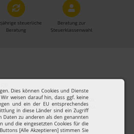
jährige steuerliche
Beratung zur
Beratung
Steuerklassenwahl
äge
itrag. Der Jahresbeitrag richtet sich nach
 Beitrag. Mithilfe unseres Beitragsrechners
echnen lassen.