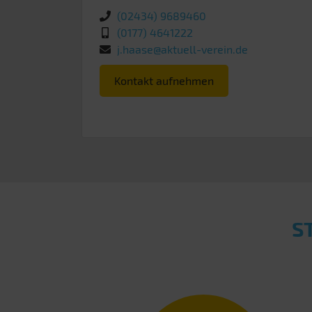
(02434) 9689460
(0177) 4641222
j.haase@aktuell-verein.de
Kontakt aufnehmen
S