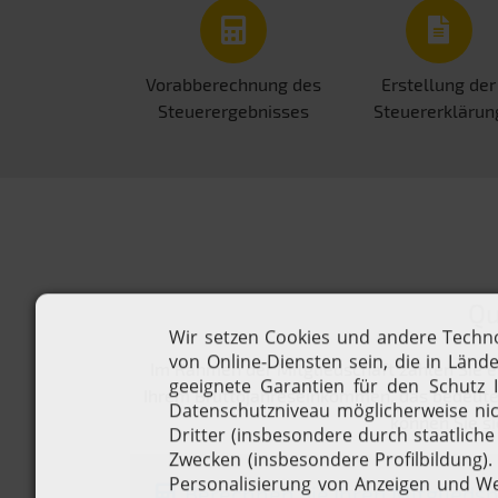
Vorabberechnung des
Erstellung der
Steuerergebnisses
Steuererklärun
Qu
Im Rahmen der Mitgliedschaft zahlen Sie e
Ihrem Bruttojahreseinkommen, das bedeutet,
können Sie si
Berechnen Sie Ihren Mitgliedsb