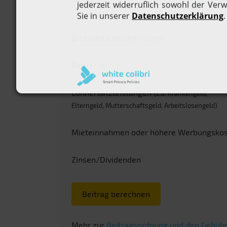
Bruttoarbeitslohn/-löhne
Rente/-n
Lohnersatzleistungen
(z.B. Krankengeld,
Elterngeld, Mutterschaftsgeld, Arbeitslosengeld)
Mieteinnahmen oder höhere Werbungsko
Zinsen/Dividenden
Beitrag berechnen
Mehr zur
Beitragsordnung und den Gebühr