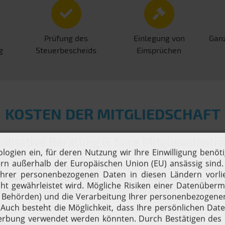
Prüfung des
Einlegung von
Ganz
g
Steuerbescheids
Einsprüchen
KOSTEN DER MITGLIEDSCHAFT
alitative Beratung & faire Mitgliedsbeitr
ine einmalige Aufnahmegebühr und einen jährlichen Mitgliedsbe
 wenn Sie weniger verdienen, zahlen Sie auch einen geringen
ch Ihren voraussichtlichen Mitgliedsbeitrag ganz einfach ber
eitrag