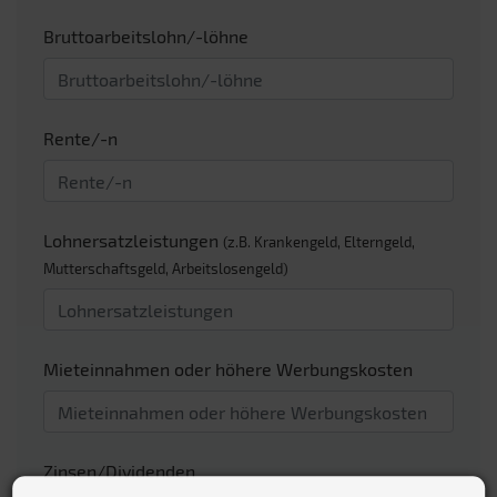
Bruttoarbeitslohn/-löhne
Rente/-n
Lohnersatzleistungen
(z.B. Krankengeld, Elterngeld,
Mutterschaftsgeld, Arbeitslosengeld)
Mieteinnahmen oder höhere Werbungskosten
Zinsen/Dividenden