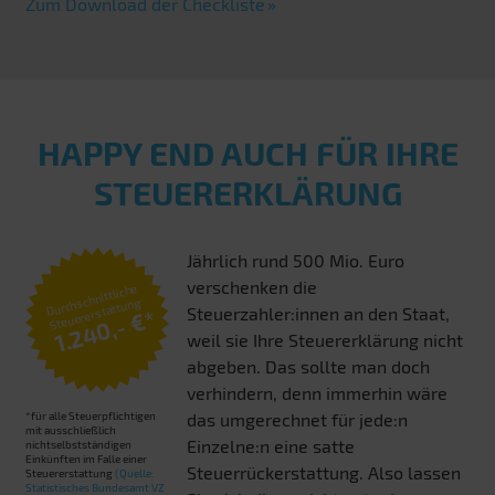
Zum Download der Checkliste
HAPPY END AUCH FÜR IHRE
STEUERERKLÄRUNG
Jährlich rund 500 Mio. Euro
verschenken die
Durchschnittliche
Steuererstattung:
Steuerzahler:innen an den Staat,
1.240,- €*
weil sie Ihre Steuererklärung nicht
abgeben. Das sollte man doch
verhindern, denn immerhin wäre
*für alle Steuerpflichtigen
das umgerechnet für jede:n
mit ausschließlich
Einzelne:n eine satte
nichtselbstständigen
Einkünften im Falle einer
Steuerrückerstattung. Also lassen
Steuererstattung
(Quelle:
Statistisches Bundesamt VZ