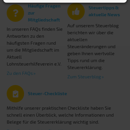
Häufige Fragen
Steuertipps &
zur
aktuelle News
Mitgliedschaft
Auf unserem Steuerblog
In unseren FAQs finden Sie
berichten wir über die
Antworten zu den
aktuellen
häufigsten Fragen rund
Steueränderungen und
um die Mitgliedschaft im
geben Ihnen wertvolle
Aktuell
Tipps rund um die
Lohnsteuerhilfeverein e.V.
Steuererklärung.
Zu den FAQs
Zum Steuerblog
Steuer-Checkliste
Mithilfe unserer praktischen Checkliste haben Sie
schnell einen Überblick, welche Informationen und
Belege für die Steuererklärung wichtig sind.