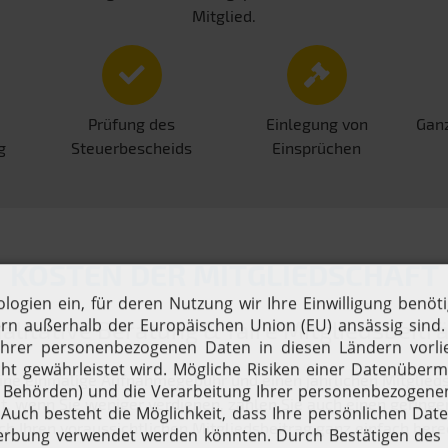
Mitglied.
Prüfung des
Einlegung von
Ganz
g
Steuerbescheids
Einsprüchen
KOSTEN DER MITGLIEDSCHAFT
alitative Beratung & faire Mitgliedsbeitr
ine einmalige Aufnahmegebühr und einen jährlichen Mitgliedsbe
 wenn Sie weniger verdienen, zahlen Sie auch einen geringen
ch Ihren voraussichtlichen Mitgliedsbeitrag ganz einfach ber