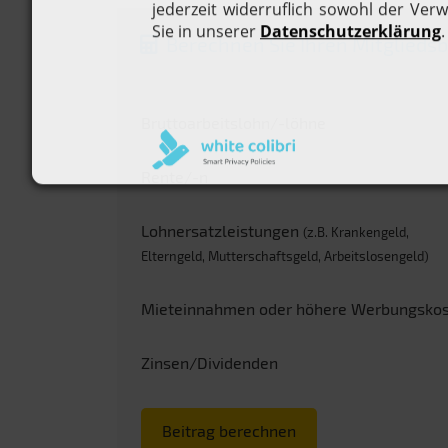
Berechnen Sie Ihren Mitgliedsb
Bruttoarbeitslohn/-löhne
Rente/-n
Lohnersatzleistungen
(z.B. Krankengeld,
Elterngeld, Mutterschaftsgeld, Arbeitslosengeld)
Mieteinnahmen oder höhere Werbungsko
Zinsen/Dividenden
Beitrag berechnen