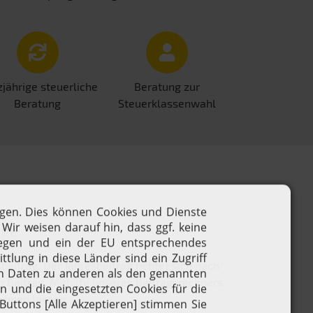
jährige steuerliche
Beratung zur
Beratung
Steuerklassenwahl
äge
itrag. Der Jahresbeitrag richtet sich nach
 Beitrag. Mithilfe unseres Beitragsrechners
echnen lassen.