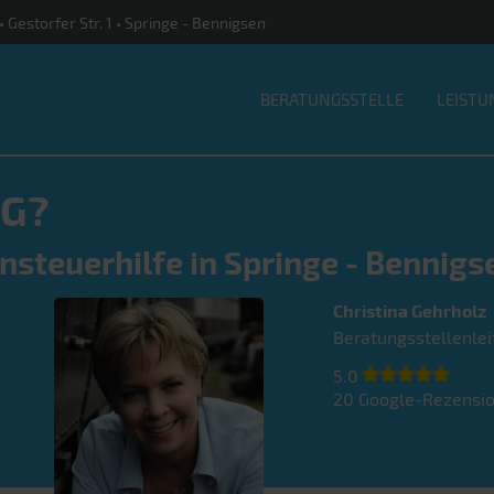
• Gestorfer Str. 1 • Springe - Bennigsen
BERATUNGSSTELLE
LEISTU
G?
nsteuerhilfe in Springe - Bennigs
Christina
Gehrholz
Beratungsstellenlei
5.0
20
Google-Rezensi