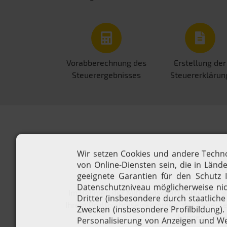
Vorabberechnung des
Erstellung der
Steuerergebnisses
Steuererklärun
Qu
Im Rahmen der Mitgliedschaft zahlen Sie e
Ihrem Bruttojahreseinkommen, das bedeutet,
können Sie si