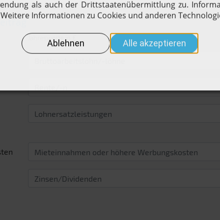
eitrag
Jahreswerte in €
sten