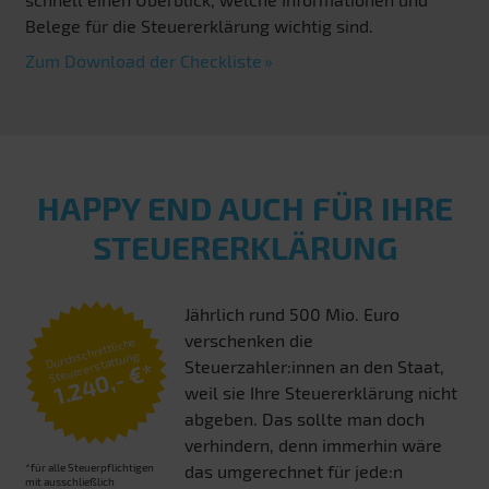
Belege für die Steuererklärung wichtig sind.
Zum Download der Checkliste
HAPPY END AUCH FÜR IHRE
STEUERERKLÄRUNG
Jährlich rund 500 Mio. Euro
verschenken die
Durchschnittliche
Steuererstattung:
Steuerzahler:innen an den Staat,
1.240,- €*
weil sie Ihre Steuererklärung nicht
abgeben. Das sollte man doch
verhindern, denn immerhin wäre
*für alle Steuerpflichtigen
das umgerechnet für jede:n
mit ausschließlich