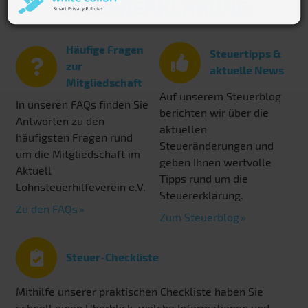
STEUERERKLÄRUNG
Häufige Fragen
Steuertipps &
zur
aktuelle News
Mitgliedschaft
Auf unserem Steuerblog
In unseren FAQs finden Sie
berichten wir über die
Antworten zu den
aktuellen
häufigsten Fragen rund
Steueränderungen und
um die Mitgliedschaft im
geben Ihnen wertvolle
Aktuell
Tipps rund um die
Lohnsteuerhilfeverein e.V.
Steuererklärung.
Zu den FAQs
Zum Steuerblog
Steuer-Checkliste
Mithilfe unserer praktischen Checkliste haben Sie
schnell einen Überblick, welche Informationen und