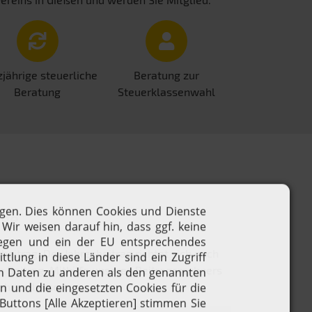
jährige steuerliche
Beratung zur
Beratung
Steuerklassenwahl
äge
itrag. Der Jahresbeitrag richtet sich nach
 Beitrag. Mithilfe unseres Beitragsrechners
echnen lassen.