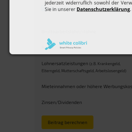
Berechnen Sie Ihren Mitgliedsb
Bruttoarbeitslohn/-löhne
Rente/-n
Lohnersatzleistungen
(z.B. Krankengeld,
Elterngeld, Mutterschaftsgeld, Arbeitslosengeld)
Mieteinnahmen oder höhere Werbungsko
Zinsen/Dividenden
Beitrag berechnen