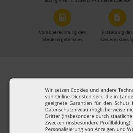
Vorabberechnung des
Erstellung der
Steuerergebnisses
Steuererklärun
Qu
Im Rahmen der Mitgliedschaft zahlen Sie e
Ihrem Bruttojahreseinkommen, das bedeutet,
können Sie si