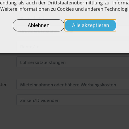
eitrag
Jahreswerte in €
sten