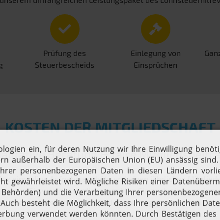
Prüfung des
Einlegung von
Ganz
g
Steuerbescheids
Einsprüchen
KOSTEN DER MITGLIEDSCHAFT
alitative Beratung & faire Mitgliedsbeitr
ine einmalige Aufnahmegebühr und einen jährlichen Mitgliedsbe
 wenn Sie weniger verdienen, zahlen Sie auch einen geringen
ch Ihren voraussichtlichen Mitgliedsbeitrag ganz einfach ber