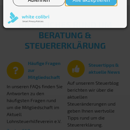
HILFREICHES RUND UM
BERATUNG &
STEUERERKLÄRUNG
Häufige Fragen
Steuertipps &
zur
aktuelle News
Mitgliedschaft
Auf unserem Steuerblog
In unseren FAQs finden Sie
berichten wir über die
Antworten zu den
aktuellen
häufigsten Fragen rund
Steueränderungen und
um die Mitgliedschaft im
geben Ihnen wertvolle
Aktuell
Tipps rund um die
Lohnsteuerhilfeverein e.V.
Steuererklärung.