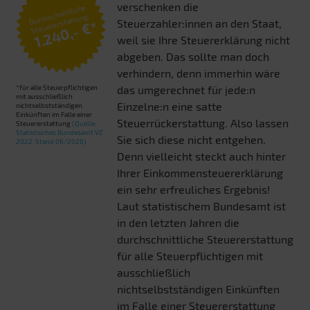
verschenken die
Durchschnittliche
Steuererstattung:
Steuerzahler:innen an den Staat,
1.240,- €*
weil sie Ihre Steuererklärung nicht
abgeben. Das sollte man doch
verhindern, denn immerhin wäre
*für alle Steuerpflichtigen
das umgerechnet für jede:n
mit ausschließlich
Einzelne:n eine satte
nichtselbstständigen
Einkünften im Falle einer
Steuerrückerstattung. Also lassen
Steuererstattung
(Quelle:
Statistisches Bundesamt VZ
Sie sich diese nicht entgehen.
2022, Stand 06/2026)
Denn vielleicht steckt auch hinter
Ihrer Einkommensteuererklärung
ein sehr erfreuliches Ergebnis!
Laut statistischem Bundesamt ist
in den letzten Jahren die
durchschnittliche Steuererstattung
für alle Steuerpflichtigen mit
ausschließlich
nichtselbstständigen Einkünften
im Falle einer Steuererstattung