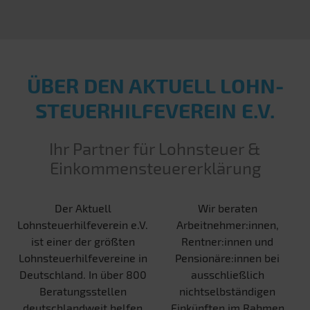
ÜBER DEN AKTUELL LOHN­
STEUER­HILFE­VEREIN E.V.
Ihr Partner für Lohnsteuer &
Einkommensteuererklärung
Der Aktuell
Wir beraten
Lohnsteuerhilfeverein e.V.
Arbeitnehmer:innen,
ist einer der größten
Rentner:innen und
Lohnsteuerhilfevereine in
Pensionäre:innen bei
Deutschland. In über 800
ausschließlich
Beratungsstellen
nichtselbständigen
deutschlandweit helfen
Einkünften im Rahmen