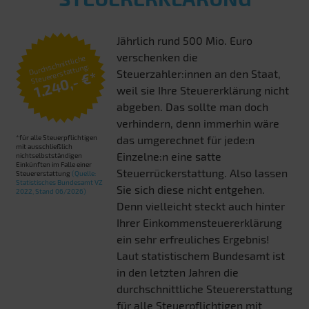
Jährlich rund 500 Mio. Euro
verschenken die
Durchschnittliche
Steuererstattung:
Steuerzahler:innen an den Staat,
1.240,- €*
weil sie Ihre Steuererklärung nicht
abgeben. Das sollte man doch
verhindern, denn immerhin wäre
*für alle Steuerpflichtigen
das umgerechnet für jede:n
mit ausschließlich
Einzelne:n eine satte
nichtselbstständigen
Einkünften im Falle einer
Steuerrückerstattung. Also lassen
Steuererstattung
(Quelle:
Statistisches Bundesamt VZ
Sie sich diese nicht entgehen.
2022, Stand 06/2026)
Denn vielleicht steckt auch hinter
Ihrer Einkommensteuererklärung
ein sehr erfreuliches Ergebnis!
Laut statistischem Bundesamt ist
in den letzten Jahren die
durchschnittliche Steuererstattung
für alle Steuerpflichtigen mit