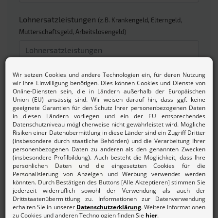
Lohnersatzleistungen
(z.B. Krankengeld, Elterngeld,
Mutterschaftsgeld, Arbeitslosengeld)
Mieteinnahmen oder höhere Werbungskosten
Zinsen/Dividenden
Beitrag berechnen
Mehr zur
Beitragsordnung und den Gebühren des
Lohnsteuerhilfevereins.