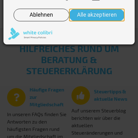
HILFREICHES RUND UM
BERATUNG &
STEUERERKLÄRUNG
Häufige Fragen
Steuertipps &
zur
aktuelle News
Mitgliedschaft
Auf unserem Steuerblog
In unseren FAQs finden Sie
berichten wir über die
Antworten zu den
aktuellen
häufigsten Fragen rund
Steueränderungen und
um die Mitgliedschaft im