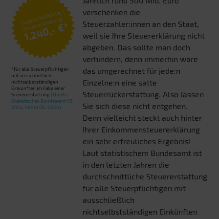
Jährlich rund 500 Mio. Euro
verschenken die
Durchschnittliche
Steuererstattung:
Steuerzahler:innen an den Staat,
1.240,- €*
weil sie Ihre Steuererklärung nicht
abgeben. Das sollte man doch
verhindern, denn immerhin wäre
*für alle Steuerpflichtigen
das umgerechnet für jede:n
mit ausschließlich
Einzelne:n eine satte
nichtselbstständigen
Einkünften im Falle einer
Steuerrückerstattung. Also lassen
Steuererstattung
(Quelle:
Statistisches Bundesamt VZ
Sie sich diese nicht entgehen.
2022, Stand 06/2026)
Denn vielleicht steckt auch hinter
Ihrer Einkommensteuererklärung
ein sehr erfreuliches Ergebnis!
Laut statistischem Bundesamt ist
in den letzten Jahren die
durchschnittliche Steuererstattung
für alle Steuerpflichtigen mit
ausschließlich
nichtselbstständigen Einkünften