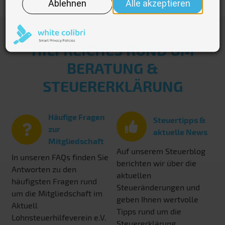
HILFREICHES RUND UM
BERATUNG &
STEUERERKLÄRUNG
Häufige Fragen
Steuertipps &
zur
aktuelle News
Mitgliedschaft
Auf unserem Steuerblog
In unseren FAQs finden Sie
berichten wir über die
Antworten zu den
aktuellen
häufigsten Fragen rund
Steueränderungen und
um die Mitgliedschaft im
geben Ihnen wertvolle
Aktuell
Tipps rund um die
Lohnsteuerhilfeverein e.V.
Steuererklärung.