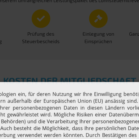
on unserem umfangreichen Leistungspaket des Lohnsteuerhilfeve
Prüfung des
Einlegung von
Ganz
g
Steuerbescheids
Einsprüchen
KOSTEN DER MITGLIEDSCHAFT
alitative Beratung & faire Mitgliedsbeitr
ine einmalige Aufnahmegebühr und einen jährlichen Mitgliedsbe
 wenn Sie weniger verdienen, zahlen Sie auch einen geringen
ch Ihren voraussichtlichen Mitgliedsbeitrag ganz einfach ber