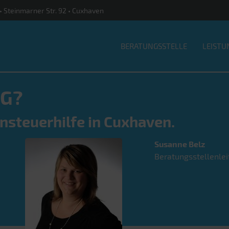
 • Steinmarner Str. 92 • Cuxhaven
BERATUNGSSTELLE
LEISTU
G?
nsteuerhilfe in Cuxhaven.
Susanne
Belz
Beratungsstellenlei