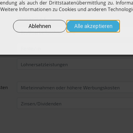
eitrag
Jahreswerte in €
sten