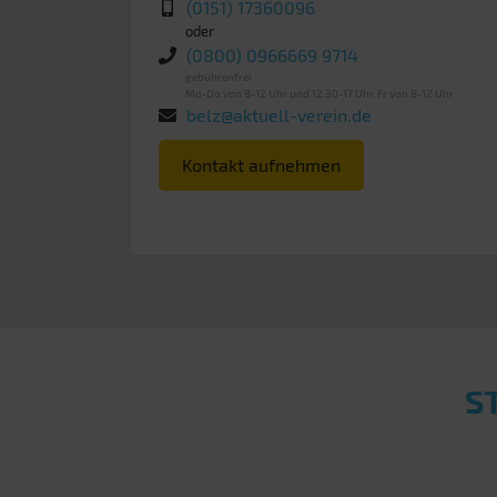
(0151) 17360096
oder
(0800) 0966669 9714
gebührenfrei
Mo-Do von 8-12 Uhr und 12:30-17 Uhr. Fr von 8-12 Uhr
belz@aktuell-verein.de
Kontakt aufnehmen
S