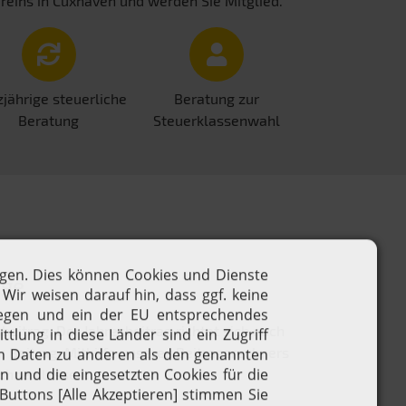
reins in Cuxhaven und werden Sie Mitglied.
jährige steuerliche
Beratung zur
Beratung
Steuerklassenwahl
äge
itrag. Der Jahresbeitrag richtet sich nach
 Beitrag. Mithilfe unseres Beitragsrechners
echnen lassen.