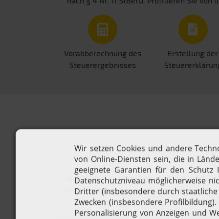
nach § 4 Nr. 11 StBerG. Profitieren Sie v
Vorabberechnung des
Erstellung der
Steuerergebnisses
Steuererklärun
Qu
Im Rahmen der Mitgliedschaft zahlen Sie e
Ihrem Bruttojahreseinkommen, das bedeutet,
können Sie si