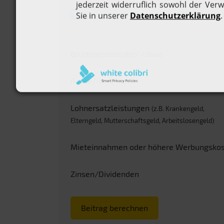
Berechnen Sie Ihren Mitgliedsb
Bruttoarbeitslohn/-löhne
Rente/-n
Lohnersatzleistungen
(z.B. Krankengeld,
Elterngeld, Mutterschaftsgeld, Arbeitslosengeld)
Mieteinnahmen oder höhere Werbungsko
Zinsen/Dividenden
Beitrag berechnen